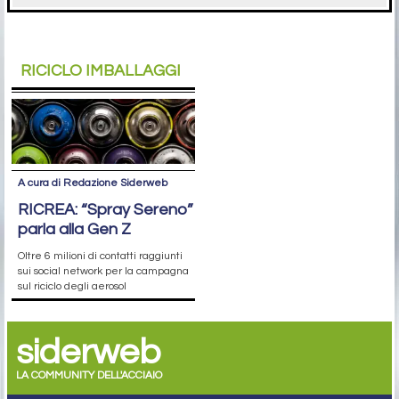
RICICLO IMBALLAGGI
A cura di Redazione Siderweb
RICREA: “Spray Sereno”
parla alla Gen Z
Oltre 6 milioni di contatti raggiunti
sui social network per la campagna
sul riciclo degli aerosol
siderweb
LA COMMUNITY DELL'ACCIAIO