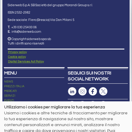
Siderweb S.p.A. SB Società del gruppo Morandi Group s.r.l.
ISSN 2532
-2982
Sede sociale: Flero (Brescia) Via Don Milani 5
T.
+39 030 254 00 06
E.
info@siderweb.com
Copyright siderweb spa sb
Tutti i diritti sono riservati
Privacy policy
Cookie policy
Digital Services Act Policy
MENU
SEGUICI SUI NOSTRI
SOCIAL NETWORK
NEWS
PREZZI ITALIA
MERCATI
SERVIZI
EVENTI
ABBONAMENTI
Utilizziamo i cookies per migliorare la tua esperienza
MADE IN STEEL
Usiamo i cookies e altre tecniche di tracciamento per migliorare
NEWSLETTER
la tua esperienza di navigazione sul nostro sito, mostrare
Capitale Sociale: 190.000€ interamente versato
contenuti personalizzati e annunci mirati, analizzare il nostro
Registro delle Imprese di Brescia
traffico e capire da dove provengono i nostri visitatori. Puoi
Codice Fiscale e Partita I.V.A.:
IT03562320170