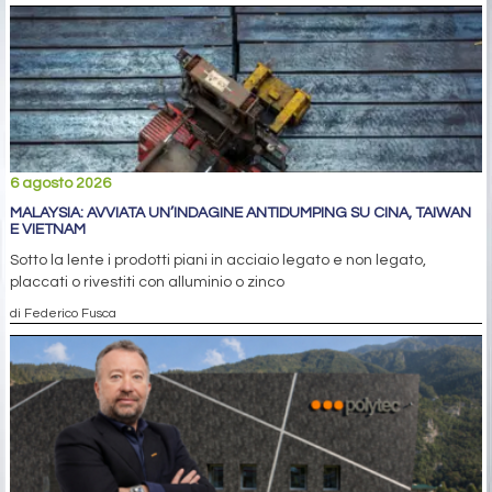
6 agosto 2026
MALAYSIA: AVVIATA UN’INDAGINE ANTIDUMPING SU CINA, TAIWAN
E VIETNAM
Sotto la lente i prodotti piani in acciaio legato e non legato,
placcati o rivestiti con alluminio o zinco
di Federico Fusca