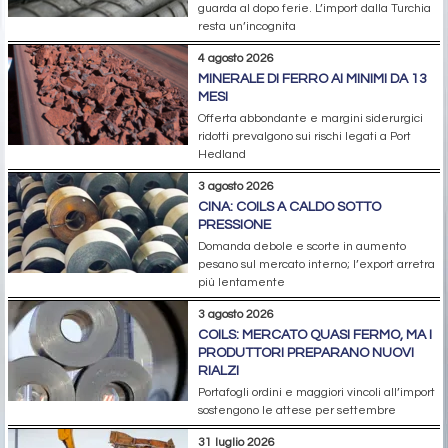
guarda al dopo ferie. L’import dalla Turchia
resta un’incognita
4 agosto 2026
MINERALE DI FERRO AI MINIMI DA 13
MESI
Offerta abbondante e margini siderurgici
ridotti prevalgono sui rischi legati a Port
Hedland
3 agosto 2026
CINA: COILS A CALDO SOTTO
PRESSIONE
Domanda debole e scorte in aumento
pesano sul mercato interno; l’export arretra
più lentamente
3 agosto 2026
COILS: MERCATO QUASI FERMO, MA I
PRODUTTORI PREPARANO NUOVI
RIALZI
Portafogli ordini e maggiori vincoli all’import
sostengono le attese per settembre
31 luglio 2026