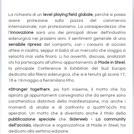
La richiesta di un
level playing field globale
, perché si possa
avere protezione sulla piazza del commercio
internazionale, non protezionismo. La consapevolezza che
l’
innovazione
sarà uno dei principali driver dell’industria
siderurgica nei prossimi anni. Il sentiment generale di una
sensibile ripresa
del comparto, con i consumi di acciaio
attesi in risalita, seppur in balia di un mercato che viaggia a
velocità mai viste finora. Li ha avvertiti, discussi, analizzati
chi ha partecipato all’ultimo appuntamento di
Made in Steel
,
la principale Conference & Exhibition del Sud Europa
dedicata alla filiera siderurgica, che si è tenuta gli scorsi 17,
18 e 19 maggio a fieramilano Rho.
«Stronger together»
, più forti insieme, il motto che ha
ispirato gli appuntamenti convegnistici che da sempre sono
caratteristica distintiva della manifestazione, ma anche i
momenti di analisi e di confronto a quattr’occhi tra
operatori. Un motto che è diventato anche il titolo della
pubblicazione
speciale
che
Siderweb - La community
dell’acciaio
, ideatrice e organizzatrice di Made in Steel, ha
dedicato alla settima edizione.