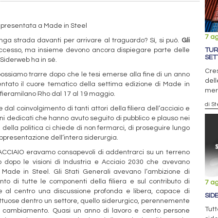
 presentata a Made in Steel
7 a
ga strada davanti per arrivare al traguardo? Sì, si può.
Gli
cesso, ma insieme devono ancora dispiegare parte delle
TUR
SET
 Siderweb ha in sé.
Cres
possiamo trarre dopo che le tesi emerse alla fine di un anno
dell
ntato il cuore tematico della settima edizione di Made in
mer
a fieramilano Rho dal 17 al 19 maggio.
di S
dal coinvolgimento di tanti attori della filiera dell’acciaio e
gni dedicati che hanno avuto seguito di pubblico e plauso nei
e della politica ci chiede di non fermarci, di proseguire lungo
ppresentazione dell’intera siderurgia.
’ACCIAIO eravamo consapevoli di addentrarci su un terreno
o dopo le visioni di Industria e Acciaio 2030 che avevano
 Made in Steel. Gli Stati Generali avevano l’ambizione di
o di tutte le componenti della filiera e sul contributo di
7 a
esse al centro una discussione profonda e libera, capace di
SID
ruttuose dentro un settore, quello siderurgico, perennemente
Tutt
no al cambiamento. Quasi un anno di lavoro e cento persone