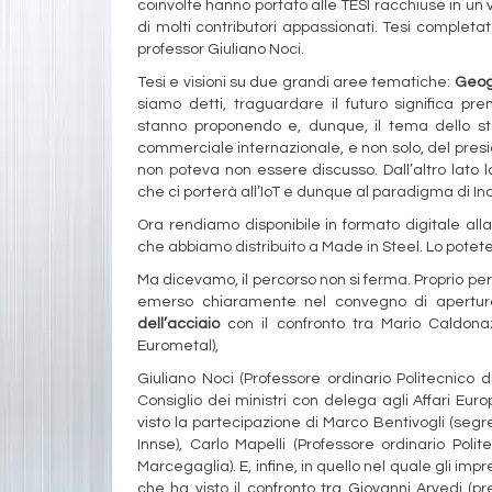
coinvolte hanno portato alle TESI racchiuse in un 
di molti contributori appassionati. Tesi completat
professor Giuliano Noci.
Tesi e visioni su due grandi aree tematiche:
Geogr
siamo detti, traguardare il futuro significa p
stanno proponendo e, dunque, il tema dello st
commerciale internazionale, e non solo, del presi
non poteva non essere discusso. Dall’altro lato l
che ci porterà all’IoT e dunque al paradigma di In
Ora rendiamo disponibile in formato digitale all
che abbiamo distribuito a Made in Steel. Lo pote
Ma dicevamo, il percorso non si ferma. Proprio per
emerso chiaramente nel convegno di apertur
dell’acciaio
con il confronto tra Mario Caldonaz
Eurometal),
Giuliano Noci (Professore ordinario Politecnico 
Consiglio dei ministri con delega agli Affari Europ
visto la partecipazione di Marco Bentivogli (segr
Innse), Carlo Mapelli (Professore ordinario Poli
Marcegaglia). E, infine, in quello nel quale gli imp
che ha visto il confronto tra Giovanni Arvedi (p