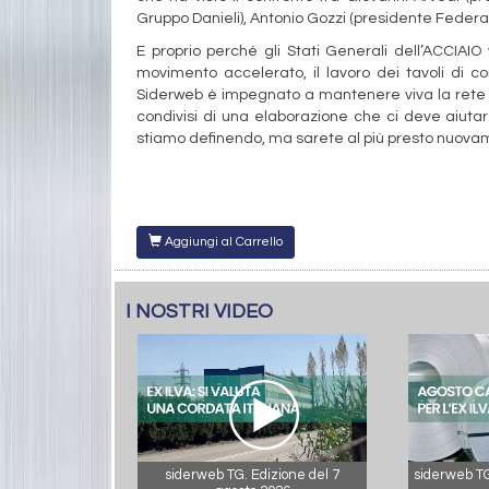
Gruppo Danieli), Antonio Gozzi (presidente Federac
E proprio perché gli Stati Generali dell’ACCIAI
movimento accelerato, il lavoro dei tavoli di c
Siderweb è impegnato a mantenere viva la rete di c
condivisi di una elaborazione che ci deve aiutar
stiamo definendo, ma sarete al più presto nuovam
Aggiungi al Carrello
I NOSTRI VIDEO
siderweb TG. Edizione del 7
siderweb TG.