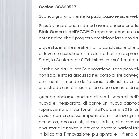
Codice: SGA23517
Scarica gratuitamente la pubblicazione siderweb
Si può vincere una sfida ed avere ancora una lun
Stati Generali dell’ACCIAIO
rappresentano un suc
potenzialità che il progetto ambizioso lanciato da
È questa, in sintesi estrema, la conclusione che 
di lavoro e pubblicate in volume hanno rapprese
Steel, la Conference & Exhibition che si è tenuta 
Perché se da un lato l’elaborazione, resa possibile 
non solo, è stata discussa nel corso di tre conve
commenti, il mondo dell’acciaio, delle istituzioni 
una strada che è, insieme, di elaborazione e di ra
Quando abbiamo lanciato gli Stati Generali dell
nuovo e inesplorato, di aprire un nuovo capitol
rappresentato i contenuti dell’edizione 2015 di
avviare un processo imperniato sul coinvolgiment
pensatori, economisti, filosofi, artisti, che av
analizzare le novità e attivare contaminazioni f
in bilico tra l’innovazione più spinta e il fre