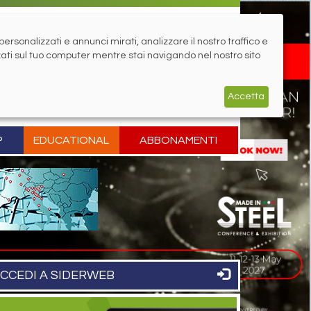
rsonalizzati e annunci mirati, analizzare il nostro traffico e
zati sul tuo computer mentre stai navigando nel nostro sito
Accetta
P
EDUCATIONAL
ABBONAMENTI
CCEDI A SIDERWEB