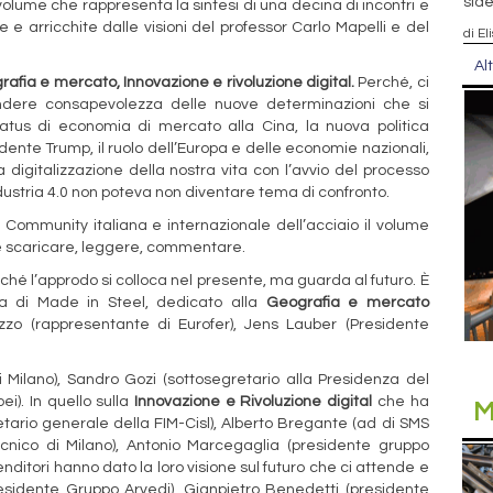
side
volume che rappresenta la sintesi di una decina di incontri e
e e arricchite dalle visioni del professor Carlo Mapelli e del
di El
Al
afia e mercato, Innovazione e rivoluzione digital.
Perché, ci
rendere consapevolezza delle nuove determinazioni che si
atus di economia di mercato alla Cina, la nuova politica
dente Trump, il ruolo dell’Europa e delle economie nazionali,
a digitalizzazione della nostra vita con l’avvio del processo
dustria 4.0 non poteva non diventare tema di confronto.
a Community italiana e internazionale dell’acciaio il volume
te scaricare, leggere, commentare.
ché l’approdo si colloca nel presente, ma guarda al futuro. È
a di Made in Steel, dedicato alla
Geografia e mercato
zo (rappresentante di Eurofer), Jens Lauber (Presidente
di Milano), Sandro Gozi (sottosegretario alla Presidenza del
ei). In quello sulla
Innovazione e Rivoluzione digital
che ha
M
etario generale della FIM-Cisl), Alberto Bregante (ad di SMS
tecnico di Milano), Antonio Marcegaglia (presidente gruppo
renditori hanno dato la loro visione sul futuro che ci attende e
residente Gruppo Arvedi), Gianpietro Benedetti (presidente