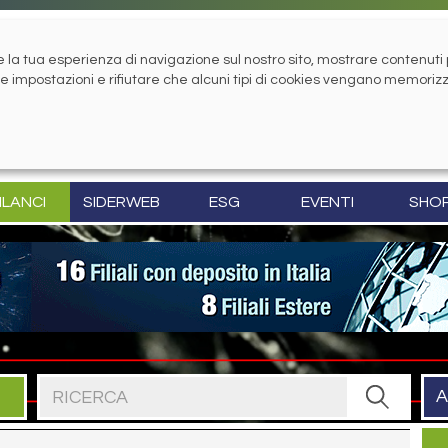
la tua esperienza di navigazione sul nostro sito, mostrare contenuti pe
tue impostazioni e rifiutare che alcuni tipi di cookies vengano memoriz
ILANCI
SIDERWEB
ESG
EVENTI
SHO
Cerca nel sito
A