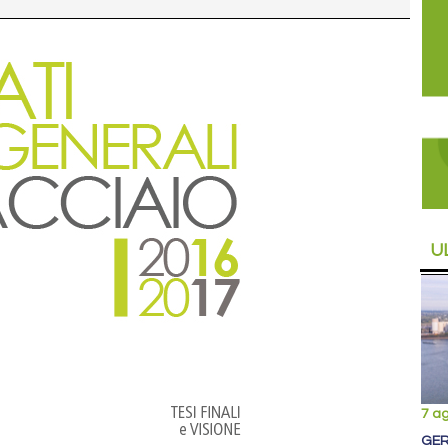
U
7 a
GER