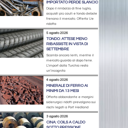
IMPORTATO PERDE SLANCIO
Dopo il rimbalzo di fine luglio,
acquisti più cauti e tondo debole
frenano il mercato. Offerta Ue
ridotta
5 agosto 2026
TONDO: ATTESE MENO
RIBASSISTE IN VISTA DI
SETTEMBRE
Scambi ancora lenti, mentre il
mercato guarda al dopo ferie.
L’import dalla Turchia resta
un’incognita
4 agosto 2026
MINERALE DI FERRO AI
MINIMI DA 13 MESI
Offerta abbondante e margini
siderurgici ridotti prevalgono sui
rischi legati a Port Hedland
3 agosto 2026
CINA: COILS A CALDO
SOTTO PRESSIONE