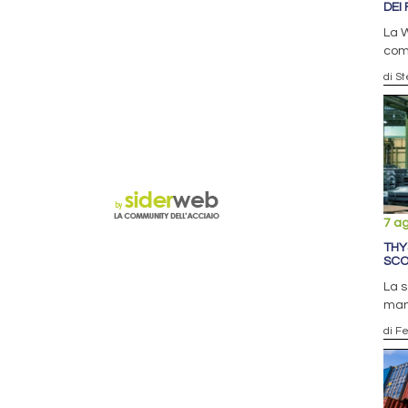
DEI 
La W
comp
di S
7 a
THY
SCO
La 
man
di F