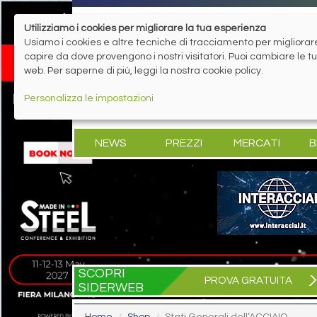
Utilizziamo i cookies per migliorare la tua esperienza
Usiamo i cookies e altre tecniche di tracciamento per migliorare 
capire da dove provengono i nostri visitatori. Puoi cambiare le 
web. Per saperne di più, leggi la nostra cookie policy.
Personalizza le impostazioni
NEWS
PREZZI
MERCATI
B
SCOPRI
PROVA GRATUITA
SIDERWEB