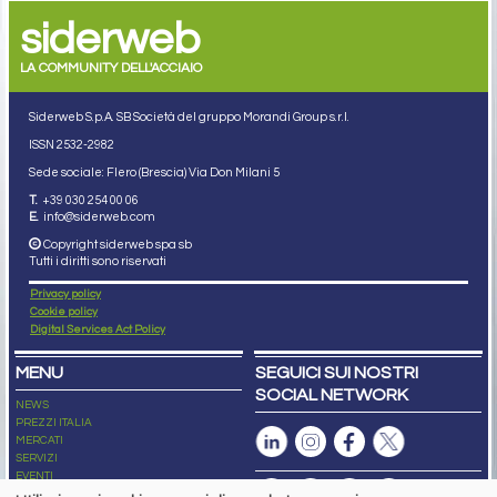
siderweb
LA COMMUNITY DELL'ACCIAIO
Siderweb S.p.A. SB Società del gruppo Morandi Group s.r.l.
ISSN 2532
-2982
Sede sociale: Flero (Brescia) Via Don Milani 5
T.
+39 030 254 00 06
E.
info@siderweb.com
Copyright siderweb spa sb
Tutti i diritti sono riservati
Privacy policy
Cookie policy
Digital Services Act Policy
MENU
SEGUICI SUI NOSTRI
SOCIAL NETWORK
NEWS
PREZZI ITALIA
MERCATI
SERVIZI
EVENTI
ABBONAMENTI