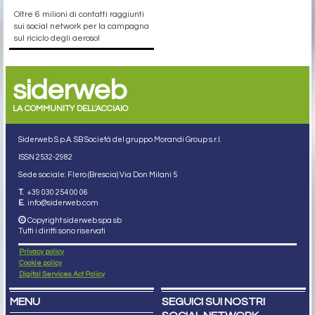
Oltre 6 milioni di contatti raggiunti
sui social network per la campagna
sul riciclo degli aerosol
siderweb
LA COMMUNITY DELL'ACCIAIO
Siderweb S.p.A. SB Società del gruppo Morandi Group s.r.l.
ISSN 2532
-2982
Sede sociale: Flero (Brescia) Via Don Milani 5
T.
+39 030 254 00 06
E.
info@siderweb.com
Copyright siderweb spa sb
Tutti i diritti sono riservati
Privacy policy
Cookie policy
Digital Services Act Policy
MENU
SEGUICI SUI NOSTRI