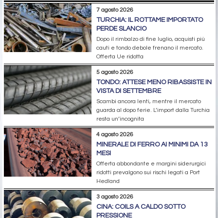
7 agosto 2026
TURCHIA: IL ROTTAME IMPORTATO
PERDE SLANCIO
Dopo il rimbalzo di fine luglio, acquisti più
cauti e tondo debole frenano il mercato.
Offerta Ue ridotta
5 agosto 2026
TONDO: ATTESE MENO RIBASSISTE IN
VISTA DI SETTEMBRE
Scambi ancora lenti, mentre il mercato
guarda al dopo ferie. L’import dalla Turchia
resta un’incognita
4 agosto 2026
MINERALE DI FERRO AI MINIMI DA 13
MESI
Offerta abbondante e margini siderurgici
ridotti prevalgono sui rischi legati a Port
Hedland
3 agosto 2026
CINA: COILS A CALDO SOTTO
PRESSIONE