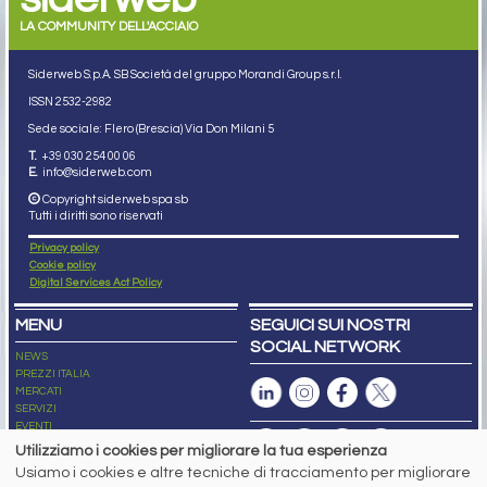
LA COMMUNITY DELL'ACCIAIO
Siderweb S.p.A. SB Società del gruppo Morandi Group s.r.l.
ISSN 2532
-2982
Sede sociale: Flero (Brescia) Via Don Milani 5
T.
+39 030 254 00 06
E.
info@siderweb.com
Copyright siderweb spa sb
Tutti i diritti sono riservati
Privacy policy
Cookie policy
Digital Services Act Policy
MENU
SEGUICI SUI NOSTRI
SOCIAL NETWORK
NEWS
PREZZI ITALIA
MERCATI
SERVIZI
EVENTI
ABBONAMENTI
Utilizziamo i cookies per migliorare la tua esperienza
MADE IN STEEL
Usiamo i cookies e altre tecniche di tracciamento per migliorare
NEWSLETTER