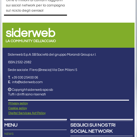
Oltre 6 milioni di contatti raggiunti
sui social network per la campagna
sul riciclo degli aerosol
siderweb
LA COMMUNITY DELL'ACCIAIO
Siderweb S.p.A. SB Società del gruppo Morandi Group s.r.l.
ISSN 2532
-2982
Sede sociale: Flero (Brescia) Via Don Milani 5
T.
+39 030 254 00 06
E.
info@siderweb.com
Copyright siderweb spa sb
Tutti i diritti sono riservati
Privacy policy
Cookie policy
Digital Services Act Policy
MENU
SEGUICI SUI NOSTRI
SOCIAL NETWORK
NEWS