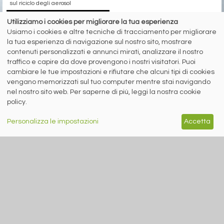
sul riciclo degli aerosol
Utilizziamo i cookies per migliorare la tua esperienza
Usiamo i cookies e altre tecniche di tracciamento per migliorare
siderweb
la tua esperienza di navigazione sul nostro sito, mostrare
contenuti personalizzati e annunci mirati, analizzare il nostro
LA COMMUNITY DELL'ACCIAIO
traffico e capire da dove provengono i nostri visitatori. Puoi
cambiare le tue impostazioni e rifiutare che alcuni tipi di cookies
Siderweb S.p.A. SB Società del gruppo Morandi Group s.r.l.
vengano memorizzati sul tuo computer mentre stai navigando
ISSN 2532
-2982
nel nostro sito web. Per saperne di più, leggi la nostra cookie
Sede sociale: Flero (Brescia) Via Don Milani 5
policy.
T.
+39 030 254 00 06
E.
info@siderweb.com
Personalizza le impostazioni
Accetta
Copyright siderweb spa sb
Tutti i diritti sono riservati
Privacy policy
Cookie policy
Digital Services Act Policy
MENU
SEGUICI SUI NOSTRI
SOCIAL NETWORK
NEWS
PREZZI ITALIA
MERCATI