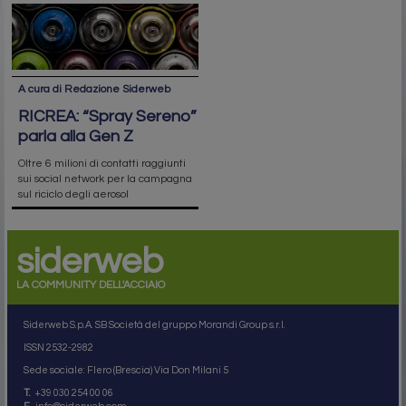
A cura di Redazione Siderweb
RICREA: “Spray Sereno”
parla alla Gen Z
Oltre 6 milioni di contatti raggiunti
sui social network per la campagna
sul riciclo degli aerosol
siderweb
LA COMMUNITY DELL'ACCIAIO
Siderweb S.p.A. SB Società del gruppo Morandi Group s.r.l.
ISSN 2532
-2982
Sede sociale: Flero (Brescia) Via Don Milani 5
T.
+39 030 254 00 06