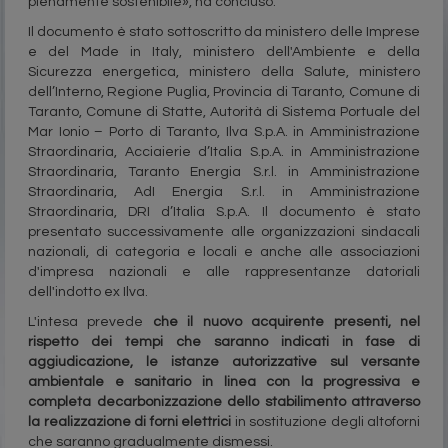
pienamente sostenibile», ha concluso.
Il documento è stato sottoscritto da ministero delle Imprese
e del Made in Italy, ministero dell'Ambiente e della
Sicurezza energetica, ministero della Salute, ministero
dell’Interno, Regione Puglia, Provincia di Taranto, Comune di
Taranto, Comune di Statte, Autorità di Sistema Portuale del
Mar Ionio – Porto di Taranto, Ilva S.p.A. in Amministrazione
Straordinaria, Acciaierie d’Italia S.p.A. in Amministrazione
Straordinaria, Taranto Energia S.r.l. in Amministrazione
Straordinaria, AdI Energia S.r.l. in Amministrazione
Straordinaria, DRI d’Italia S.p.A. Il documento è stato
presentato successivamente alle organizzazioni sindacali
nazionali, di categoria e locali e anche alle associazioni
d'impresa nazionali e alle rappresentanze datoriali
dell'indotto ex Ilva.
L'intesa prevede
che il nuovo acquirente presenti, nel
rispetto dei tempi che saranno indicati in fase di
aggiudicazione, le istanze autorizzative sul versante
ambientale e sanitario in linea con la progressiva e
completa decarbonizzazione dello stabilimento attraverso
la realizzazione di forni elettrici
in sostituzione degli altoforni
che saranno gradualmente dismessi.