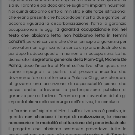
sia su Taranto e poi dopo anche sugli altri impianti industriali.
Noi quindi abbiamo detto al ministro e alle forze istituzionali
che erano presenti che l'accordo per noi ha due gambe, un
accordo riguarda la decarbonizzazione, l'altro la garanzia
occupazionale. E oggi
la garanzia occupazionale noi, nel
testo che abbiamo letto, non l'abbiamo letta in termini
concreti
, perché scrivere che c'è un principio di garanzia per
i lavoratori non significa nulla senza un piano industriale che
poi dopo traduca questo in numeri e in occupazion». Lo ha
dichiarato il
segretario generale della Fiom-Cgil, Michele De
Palma
, dopo l'incontro al Mimit sull'ex Ilva. «Per questo noi
siamo impegnati, a partire dal prossimo incontro che
dovremmo fare a settembre a Palazzo Chigi, per chiedere
al governo una assunzione di responsabilità piena, che
passa anche attraverso la partecipazione pubblica di
garanzia per i cittadini di Taranto e per i lavoratori di tutti gli
impianti italiani della siderurgia dell'ex Ilva», ha concluso.
La "pre-intesa" siglata al Mimit sull'ex Ilva «non è positiva, in
quanto
non chiarisce i tempi di realizzazione, le risorse
necessarie e le modalità di attuazione del piano industriale
.
Il progetto che abbiamo sostenuto prevedeva tutte le