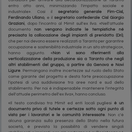
condizioni per arrivare alla decarbonizzazione di Taranto
entro otto anni, minimizzando l'impatto sociale e
industriale». Così il
segretario generale Fim-Cisl,
Ferdinando Uliano
, e il
segretario confederale Cisl Giorgio
Graziani
, dopo l'incontro al Mimit sull'ex Ilva. «Nell'attuale
documento
non vengono indicate le tempistiche né
precisata la collocazione degli impianti di preridotto (Dri)
,
che per noi devono essere realizzati a Taranto per garantire
occupazione e sostenibilità industriale in un sito strategico»,
hanno aggiunto. «
Non vi sono riferimenti alla
verticalizzazione della produzione sia a Taranto che negli
altri stabilimenti del gruppo, a partire da Genova e Novi
Ligure
. Permangono inoltre incertezze sul ruolo dello Stato
come garante del progetto e desta forte preoccupazione
l'ipotesi di una suddivisione tra aree nord e sud dello
stabilimento. Per noi è indispensabile mantenere l'integrità
dell'attuale perimetro dell'ex Ilva», hanno concluso.
«Il testo condiviso tra Mimit ed enti locali pugliesi
è un
documento privo di tutele e certezze sotto ogni punto di
vista per i lavoratori e le comunità interessate
. Non c'è
alcuna garanzia sulla presenza dello Stato nella futura
società, è prevista la possibilità di vendere singoli