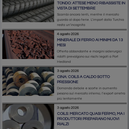
TONDO: ATTESE MENO RIBASSISTE IN
VISTA DI SETTEMBRE
Scambi ancora lenti, mentre il mercato
guarda al dopo ferie. L’import dalla Turchia
resta un’incognita
4 agosto 2026
MINERALE DI FERRO AI MINIMI DA 13
MESI
Offerta abbondante e margini siderurgici
ridotti prevalgono sui rischi legati a Port
Hedland
3 agosto 2026
CINA: COILS A CALDO SOTTO
PRESSIONE
Domanda debole e scorte in aumento
pesano sul mercato interno; l’export arretra
più lentamente
3 agosto 2026
COILS: MERCATO QUASI FERMO, MA I
PRODUTTORI PREPARANO NUOVI
RIALZI