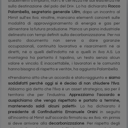
stabilimenti o impianti, non c'è certezza né sull'esistenza né
sulla destinazione del polo del Dri». Lo ha dichiarato
Rocco
Palombella, segretario generale Uilm
, dopo un incontro al
Mimit sull'ex Ilva. «Inoltre, mancano elementi concreti sulle
modalità di approvvigionamento di energia e gas per
alimentare la futura produzione. Manca un piano industriale
delineato con tempi definiti sulla decarbonizzazione. Per noi
questo documento non serve a dare garanzie
occupazionali, continuità lavorativa e risarcimenti né ai
diretti, né a quelli dell'indotto né a quelli in Ilva A.S. La
montagna ha partorito il topolino, un testo senza alcun
valore e vincolo. È inaccettabile, i lavoratori e le comunità
hanno bisogno di rispetto e verità», ha aggiunto Palombella.
«Prendiamo atto che un accordo è stato raggiunto e
siamo
soddisfatti perché oggi si è deciso di non chiudere l'Ilva
.
Abbiamo già detto che l'Ilva è un asset strategico, sia per il
territorio che per l'industria.
Apprezziamo l'accordo e
auspichiamo che venga rispettato e portato a termine,
mantenendo saldi alcuni paletti
». Lo ha dichiarato il
presidente di Confindustria Emanuele Orsini
in seguito
all'incontro al Mimit sull'accordo firmato su ex Ilva. «In primis
si deve arrivare alla
decarbonizzazione
. Per rispetto degli