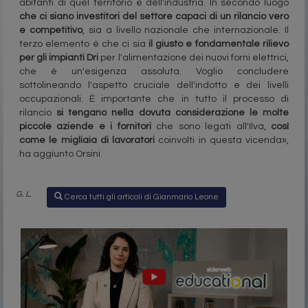
abitanti di quel territorio e dell'industria. In secondo luogo
che ci siano investitori del settore capaci di un rilancio vero
e competitivo
, sia a livello nazionale che internazionale. Il
terzo elemento è che ci sia
il giusto e fondamentale rilievo
per gli impianti Dri
per l'alimentazione dei nuovi forni elettrici,
che è un'esigenza assoluta. Voglio concludere
sottolineando l'aspetto cruciale dell'indotto e dei livelli
occupazionali. È importante che in tutto il processo di
rilancio
si tengano nella dovuta considerazione le molte
piccole aziende e i fornitori
che sono legati all'Ilva,
così
come le migliaia di lavoratori
coinvolti in questa vicenda»,
ha aggiunto Orsini.
G. L.
Cerca tutti gli articoli di Gianmario Leone