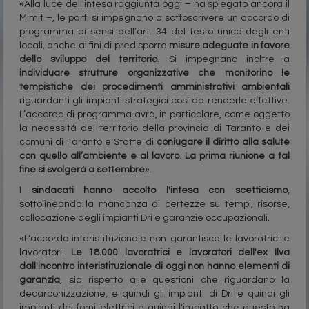
«Alla luce dell'intesa raggiunta oggi – ha spiegato ancora il
Mimit –, le parti si impegnano a sottoscrivere un accordo di
programma ai sensi dell’art. 34 del testo unico degli enti
locali, anche ai fini di predisporre
misure adeguate in favore
dello sviluppo del territorio
. Si impegnano inoltre a
individuare strutture organizzative che monitorino le
tempistiche dei procedimenti amministrativi ambientali
riguardanti gli impianti strategici così da renderle effettive.
L’accordo di programma avrà, in particolare, come oggetto
la necessità del territorio della provincia di Taranto e dei
comuni di Taranto e Statte di
coniugare il diritto alla salute
con quello all’ambiente e al lavoro
.
La prima riunione a tal
fine si svolgerà a settembre
».
I sindacati hanno accolto l'intesa con scetticismo
,
sottolineando la mancanza di certezze su tempi, risorse,
collocazione degli impianti Dri e garanzie occupazionali.
«L'accordo interistituzionale non garantisce le lavoratrici e
lavoratori.
Le 18.000 lavoratrici e lavoratori dell'ex Ilva
dall'incontro interistituzionale di oggi non hanno elementi di
garanzia
, sia rispetto alle questioni che riguardano la
decarbonizzazione, e quindi gli impianti di Dri e quindi gli
impianti dei forni elettrici e quindi l'impatto che questo ha