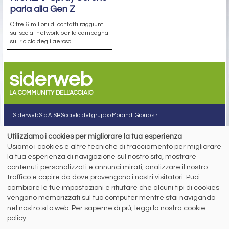
parla alla Gen Z
Oltre 6 milioni di contatti raggiunti
sui social network per la campagna
sul riciclo degli aerosol
siderweb
LA COMMUNITY DELL'ACCIAIO
Siderweb S.p.A. SB Società del gruppo Morandi Group s.r.l.
ISSN 2532
-2982
Utilizziamo i cookies per migliorare la tua esperienza
Sede sociale: Flero (Brescia) Via Don Milani 5
Usiamo i cookies e altre tecniche di tracciamento per migliorare
T.
+39 030 254 00 06
la tua esperienza di navigazione sul nostro sito, mostrare
E.
info@siderweb.com
contenuti personalizzati e annunci mirati, analizzare il nostro
Copyright siderweb spa sb
traffico e capire da dove provengono i nostri visitatori. Puoi
Tutti i diritti sono riservati
cambiare le tue impostazioni e rifiutare che alcuni tipi di cookies
Privacy policy
vengano memorizzati sul tuo computer mentre stai navigando
Cookie policy
nel nostro sito web. Per saperne di più, leggi la nostra cookie
Digital Services Act Policy
policy.