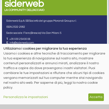
siderweb
LA COMMUNITY DELL'ACCIAIO
Siderweb S.p.A. SB Società del gruppo Morandi Group s.r.l.
ISSN 2532
-2982
Sede sociale: Flero (Brescia) Via Don Milani 5
T.
+39 030 254 00 06
E.
info@siderweb.com
Utilizziamo i cookies per migliorare la tua esperienza
Copyright siderweb spa sb
Tutti i diritti sono riservati
Usiamo i cookies e altre tecniche di tracciamento per migliorare
la tua esperienza di navigazione sul nostro sito, mostrare
Privacy policy
contenuti personalizzati e annunci mirati, analizzare il nostro
Cookie policy
Digital Services Act Policy
traffico e capire da dove provengono i nostri visitatori. Puoi
cambiare le tue impostazioni e rifiutare che alcuni tipi di cookies
MENU
SEGUICI SUI NOSTRI
vengano memorizzati sul tuo computer mentre stai navigando
SOCIAL NETWORK
nel nostro sito web. Per saperne di più, leggi la nostra cookie
NEWS
policy.
PREZZI ITALIA
MERCATI
SERVIZI
Personalizza le impostazioni
Accetta
EVENTI
ABBONAMENTI
MADE IN STEEL