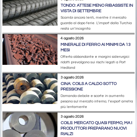
TONDO: ATTESE MENO RIBASSISTE IN
VISTA DI SETTEMBRE
Scambi ancora lenti, mentre il mercato
guarda al dopo ferie. L’import dalla Turchia
resta un’incognita
4 agosto 2026
MINERALE DI FERRO AI MINIMI DA 13
MESI
Offerta abbondante e margini siderurgici
ridotti prevalgono sui rischi legati a Port
Hedland
3 agosto 2026
CINA: COILS A CALDO SOTTO
PRESSIONE
Domanda debole e scorte in aumento
pesano sul mercato interno; l’export arretra
più lentamente
3 agosto 2026
COILS: MERCATO QUASI FERMO, MA I
PRODUTTORI PREPARANO NUOVI
RIALZI