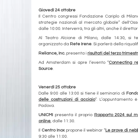
Giovedì 24 ottobre
Il Centro congressi Fondazione Cariplo di Milano 
strategie nazionali al mercato globale” dell'Oss
dalle 10:00. Interverrà, tra gli altri, anche il diret
Al Teatro Alcione di Milano, dalle 14:30, si t
organizzato da
Rete Irene
. Si parlerà della riqua
Reliance, Inc.
presenta i
risultati del terzo trimes
Ad Amsterdam si apre l’evento “
Connecting r
Source
.
Venerdì 25 ottobre
Dalle 9:00 alle 13:00 si tiene il seminario di
Fonda
delle costruzioni di acciaio
”. L’appuntamento è 
Padova.
UNICMI
presenta il proprio
Rapporto 2024 sul me
online
, dalle 11:30.
Il
Centro Inox
propone il webinar “
Le prove di nebb
9:30 alle 11:00.