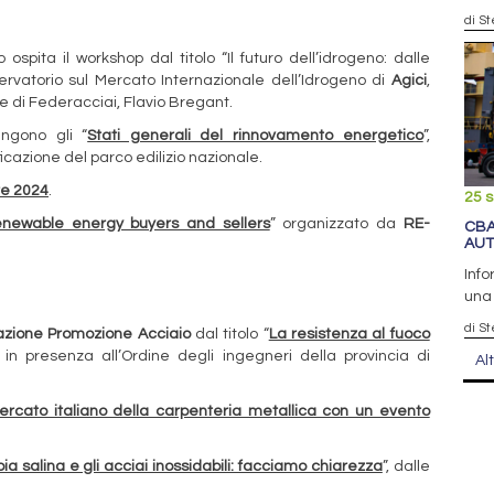
di S
ospita il workshop dal titolo “Il futuro dell’idrogeno: dalle
ervatorio sul Mercato Internazionale dell’Idrogeno di
Agici
,
tore di Federacciai, Flavio Bregant.
engono gli “
Stati generali del rinnovamento energetico
”,
lificazione del parco edilizio nazionale.
tre 2024
.
25 
enewable energy buyers and sellers
” organizzato da
RE-
CBA
AUT
Info
una 
di S
zione Promozione Acciaio
dal titolo “
La resistenza al fuoco
in presenza all’Ordine degli ingegneri della provincia di
Al
rcato italiano della carpenteria metallica con un evento
ia salina e gli acciai inossidabili: facciamo chiarezza
”, dalle