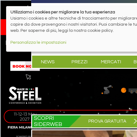
Utilizziamo i cookies per migliorare la tua esperienza
Usiamo i cookies e altre tecniche di tracciamento per migliorare 
capire da dove provengono i nostri visitatori. Puoi cambiare le 
web. Per saperne di più, leggi la nostra cookie policy.
Personalizza le impostazioni
NEWS
PREZZI
MERCATI
B
SCOPRI
PROVA GRATUITA
SIDERWEB