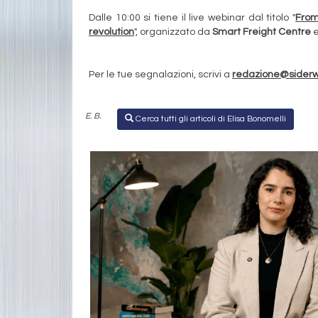
Dalle 10:00 si tiene il live webinar dal titolo "
From
revolution
", organizzato da
Smart Freight Centre
e
Per le tue segnalazioni, scrivi a
redazione@sider
E. B.
Cerca tutti gli articoli di Elisa Bonomelli