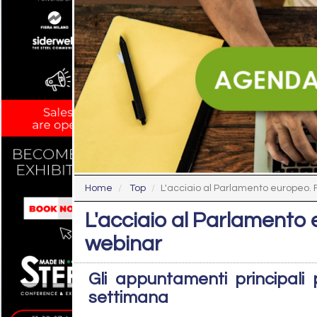
Home
Top
L'acciaio al Parlamento europeo. Fi
L'acciaio al Parlamento 
webinar
Gli appuntamenti principali p
settimana