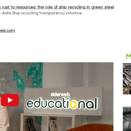
 rust to resources: the role of ship recycling in green steel
 dalla Ship recycling transparency initiative.
web.com
.
M