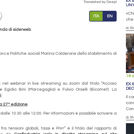
EX 
Translated by Deepl
UN'
«Chi
ITA
EN
che 
di S
nda di siderweb
.
voro e Politiche sociali Marina Calderone dello stabilimento di
16 o
ox nel webinar in live streaming su zoom dal titolo “Acciaio
EX 
DEC
e Egidio Bini (Marcegaglia) e Fulvio Orselli (Bicomet). La
i
.
Il c
cond
lla 27^ edizione
.
Cons
lle 10:30 alle 12:00. Per informazioni è possibile scrivere a
di S
 fra tensioni globali, tassi e Pnrr” è il titolo del rapporto di