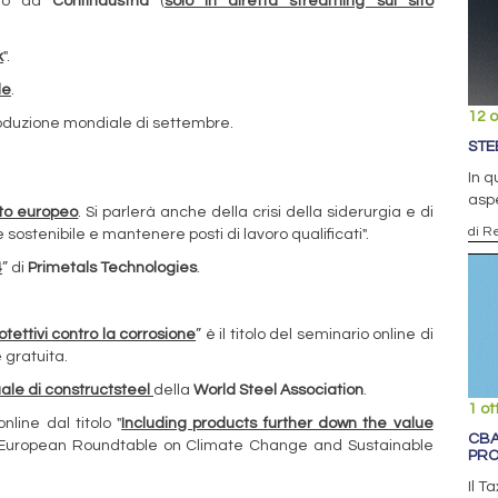
ato da
Confindustria
(
solo in diretta streaming sul sito
k
".
le
.
12 o
produzione mondiale di settembre.
STE
In q
aspe
to europeo
. Si parlerà anche della crisi della siderurgia e di
di R
sostenibile e mantenere posti di lavoro qualificati".
4
” di
Primetals Technologies
.
otettivi contro la corrosione
” è il titolo del seminario online di
 gratuita.
ale di constructsteel
della
World Steel Association
.
1 ot
line dal titolo "
Including products further down the value
CBA
European Roundtable on Climate Change and Sustainable
PRO
Il T