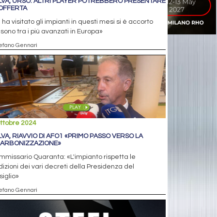
ILVA, URSO: ALTRI PLAYER POTREBBERO PRESENTARE
OFFERTA
 ha visitato gli impianti in questi mesi si è accorto
sono tra i più avanzati in Europa»
tefano Gennari
ttobre 2024
ILVA, RIAVVIO DI AFO1 «PRIMO PASSO VERSO LA
ARBONIZZAZIONE»
ommissario Quaranta: «L'impianto rispetta le
izioni dei vari decreti della Presidenza del
iglio»
tefano Gennari