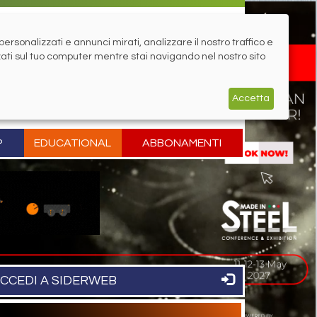
rsonalizzati e annunci mirati, analizzare il nostro traffico e
zati sul tuo computer mentre stai navigando nel nostro sito
Accetta
P
EDUCATIONAL
ABBONAMENTI
CCEDI A SIDERWEB