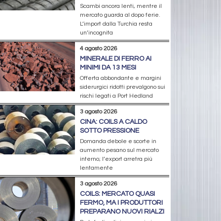
Scambi ancora lenti, mentre il
mercato guarda al dopo ferie.
L’import dalla Turchia resta
un’incognita
4 agosto 2026
MINERALE DI FERRO AI
MINIMI DA 13 MESI
Offerta abbondante e margini
siderurgici ridotti prevalgono sui
rischi legati a Port Hedland
3 agosto 2026
CINA: COILS A CALDO
SOTTO PRESSIONE
Domanda debole e scorte in
aumento pesano sul mercato
interno; l’export arretra più
lentamente
3 agosto 2026
COILS: MERCATO QUASI
FERMO, MA I PRODUTTORI
PREPARANO NUOVI RIALZI