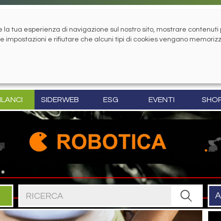
la tua esperienza di navigazione sul nostro sito, mostrare contenuti pe
tue impostazioni e rifiutare che alcuni tipi di cookies vengano memoriz
ILANCI
SIDERWEB
ESG
EVENTI
SHO
Cerca nel sito
A