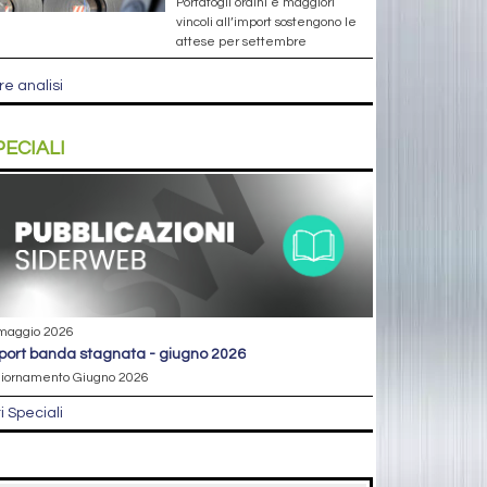
Portafogli ordini e maggiori
vincoli all’import sostengono le
attese per settembre
re analisi
PECIALI
maggio 2026
eport banda stagnata - giugno 2026
iornamento Giugno 2026
ri Speciali