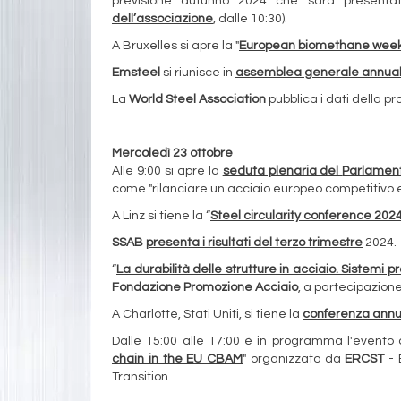
previsione autunno 2024 che sarà present
dell’associazione
, dalle 10:30).
A Bruxelles si apre la "
European biomethane wee
Emsteel
si riunisce in
assemblea generale annua
La
World Steel Association
pubblica i dati della 
Mercoledì 23 ottobre
Alle 9:00 si apre la
seduta plenaria del
Parlamen
come "rilanciare un acciaio europeo competitivo e 
A Linz si tiene la “
Steel circularity conference 202
SSAB
presenta i risultati del terzo trimestre
2024.
“
La durabilità delle strutture in acciaio. Sistemi pr
Fondazione Promozione Acciaio
, a partecipazione
A Charlotte, Stati Uniti, si tiene la
conferenza annu
Dalle 15:00 alle 17:00 è in programma l'evento on
chain in the EU CBAM
" organizzato da
ERCST
- 
Transition.