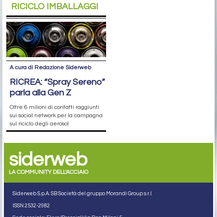
RICICLO IMBALLAGGI
A cura di Redazione Siderweb
RICREA: “Spray Sereno”
parla alla Gen Z
Oltre 6 milioni di contatti raggiunti
sui social network per la campagna
sul riciclo degli aerosol
siderweb
LA COMMUNITY DELL'ACCIAIO
Siderweb S.p.A. SB Società del gruppo Morandi Group s.r.l.
ISSN 2532
-2982