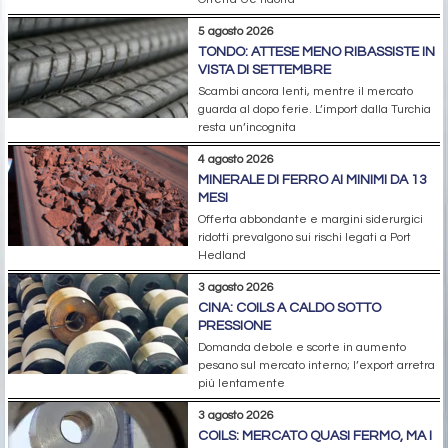
5 agosto 2026
TONDO: ATTESE MENO RIBASSISTE IN
VISTA DI SETTEMBRE
Scambi ancora lenti, mentre il mercato
guarda al dopo ferie. L’import dalla Turchia
resta un’incognita
4 agosto 2026
MINERALE DI FERRO AI MINIMI DA 13
MESI
Offerta abbondante e margini siderurgici
ridotti prevalgono sui rischi legati a Port
Hedland
3 agosto 2026
CINA: COILS A CALDO SOTTO
PRESSIONE
Domanda debole e scorte in aumento
pesano sul mercato interno; l’export arretra
più lentamente
3 agosto 2026
COILS: MERCATO QUASI FERMO, MA I