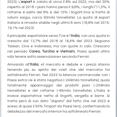
2023). L’
export
è calato di circa il 6% sul 2022, ma del 30%
rispetto al 2018. I piani hanno perso il 9,6%, i lunghi l’11,5%; il
rottame è salito del 6% e del 15% i lingotti (ma si tratta di
volumi esigui, corca 63mila tonnellate). La quota di export
italiana è rimasta stabile negli ultimi 6 anni (18,6% nel 2015;
19,1% nel 2023).
Il principale esportatore verso l’Ue è l’
India
, con una quota in
crescita dal 13,7% del 2018 al 16,4% del 2023. Seguono
Taiwan, Cina e Indonesia, ma con quote in calo. Crescono
nel periodo
Corea, Turchia e Vietnam
, Paesi questi ultimi
«da tenere sotto osservazione» secondo Ferrari.
Arrivando all’
Italia
, «il mercato è debole e i prezzi stanno
tenendo più su spinta dei costi che del mercato» ha
sottolineato Ferrari. Nel 2023 la bilancia commerciale con i
Paesi extra Ue è stata negativa (-249mila tonnellate), quasi
totalmente appannaggio dei prodotti piani (-259mila
tonnellate) e del rottame (-65mila tonnellate). L’Italia è
invece esportatrice netta di lingotti, vergella e barre. Si
tratta però di «un dato “dopato” dal fatto che nel 2023 è
sceso di quasi il 50% l’import da Paesi terzi, confermando la
debolezza del mercato interno» ha sottolineato Ferrari.