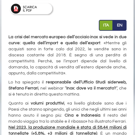
ITA
EN
La crisi del mercato europeo dell’acciaio inox si vede in due
curve: quella dell’import e quella dell’export
. «Mentre gli
acquisti sono in forte calo dal 2022, le vendite sono in
discesa costante dal 2018. È segno di una perdita di
competitività. Perché, se l’import dipende dal livello di
domanda, la capacità di vendita all’estero dipende anche,
appunto, dalla competitività».
Lo ha spiegato il
responsabile dell’Ufficio Studi siderweb,
Stefano Ferrari
, nel webinar “
Inox: dove va il mercato?
”, che
si è tenuto in diretta questa mattina.
Quanto ai
volumi produttivi
, «a livello globale sono due i
Paesi che stanno spingendo, gli unici che negli ultimi sei anni
hanno avuto il segno più:
Cina e Indonesia
. Il resto del
mondo viaggia tra lo stabile e il ribasso» ha illustrato Ferrari.
Nel 2023, la produzione mondiale è stata di 58,44 milioni di
tonnellate (+5,8%, +3 milioni di tonnellate)
. È un mondo