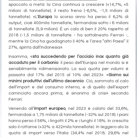
spaccato a metà: la Cina continua a crescere (+14,7%, +5
milioni di tonnellate); il resto frena (-6,5%, -1,5 milioni di
tonnellate). «L’
Europa
lo scorso anno ha perso il 6,2% di
output, cioè 400mila tonnellate, fermandosi sotto i 6 milioni
di tonnellate (5,9 milioni). È un calo di ben il 20% rispetto al
2018 (-1,5 milioni di tonnellate - ha sottolineato Ferrari -,
mentre la Cina ha guadagnato il 40% e l’area “altri Paesi” il
27%, spinta dall’Indonesia».
Insomma, «
sta succedendo per l’acciaio inox quanto già
accaduto per il carbonio
: il peso dell’Europa nel mondo si è
sensibilmente ridimensionato. La sua quota per volumi è
passata dal 17% del 2015 al 10% del 2023». «
Siamo sui
minimi produttivi dell’ultimo decennio
. Ciò, sommato al calo
dell’import e del consumo interno, e di quello dell’export
cominciato ancora prima, è sinonimo di crisi» secondo
Ferrari.
Venendo all’
import europeo
, nel 2023 è calato del 33,6%,
fermandosi a 1,75 milioni di tonnellate (-32% sul 2018). I piani
hanno perso il 56%, i lingotti il 2% e i lunghi il 18%. In crescita
solo il rottame (+32% a 422mila tonnellate). In leggero alo la
quota di import verso l’Italia (34,4% nel 2018; 29,6% nel