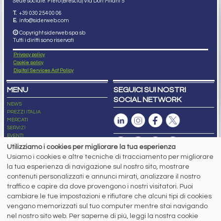
Sede sociale: Flero (Brescia) Via Don Milani 5
T.
+39 030 254 00 06
E.
info@siderweb.com
Copyright siderweb spa sb
Tutti i diritti sono riservati
Privacy policy
Cookie policy
Digital Services Act Policy
MENU
SEGUICI SUI NOSTRI
SOCIAL NETWORK
NEWS
PREZZI ITALIA
MERCATI
SERVIZI
EVENTI
ABBONAMENTI
Utilizziamo i cookies per migliorare la tua esperienza
MADE IN STEEL
Usiamo i cookies e altre tecniche di tracciamento per migliorare
NEWSLETTER
la tua esperienza di navigazione sul nostro sito, mostrare
Capitale Sociale: 190.000€ interamente versato
contenuti personalizzati e annunci mirati, analizzare il nostro
Registro delle Imprese di Brescia
traffico e capire da dove provengono i nostri visitatori. Puoi
Codice Fiscale e Partita I.V.A.:
IT03562320170
R.E.A. n. 419331
cambiare le tue impostazioni e rifiutare che alcuni tipi di cookies
vengano memorizzati sul tuo computer mentre stai navigando
www.siderweb.com: Autorizzazione del Tribunale di Brescia n. 11/2004 del 17
nel nostro sito web. Per saperne di più, leggi la nostra cookie
marzo 2004, Iscrizione al R.O.C. n. 26116.