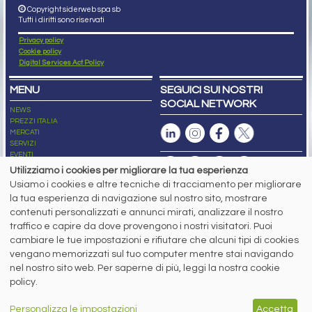
Copyright siderweb spa sb
Tutti i diritti sono riservati
Privacy policy
Cookie policy
Digital Services Act Policy
MENU
SEGUICI SUI NOSTRI
SOCIAL NETWORK
NEWS
PREZZI ITALIA
MERCATI
SERVIZI
EVENTI
ABBONAMENTI
Utilizziamo i cookies per migliorare la tua esperienza
MADE IN STEEL
Usiamo i cookies e altre tecniche di tracciamento per migliorare
NEWSLETTER
la tua esperienza di navigazione sul nostro sito, mostrare
Capitale Sociale: 190.000€ interamente versato
contenuti personalizzati e annunci mirati, analizzare il nostro
Registro delle Imprese di Brescia
traffico e capire da dove provengono i nostri visitatori. Puoi
Codice Fiscale e Partita I.V.A.:
IT03562320170
R.E.A. n. 419331
cambiare le tue impostazioni e rifiutare che alcuni tipi di cookies
vengano memorizzati sul tuo computer mentre stai navigando
www.siderweb.com: Autorizzazione del Tribunale di Brescia n. 11/2004 del 17
nel nostro sito web. Per saperne di più, leggi la nostra cookie
marzo 2004, Iscrizione al R.O.C. n. 26116.
Direttrice Responsabile:
policy.
Elisa Bonomelli
Vicedirettore Responsabile:
Personalizza le impostazioni
Accetta
Stefano Gennari