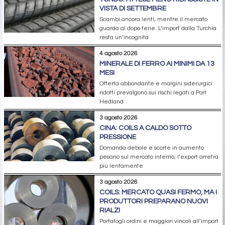
VISTA DI SETTEMBRE
Scambi ancora lenti, mentre il mercato
guarda al dopo ferie. L’import dalla Turchia
resta un’incognita
4 agosto 2026
MINERALE DI FERRO AI MINIMI DA 13
MESI
Offerta abbondante e margini siderurgici
ridotti prevalgono sui rischi legati a Port
Hedland
3 agosto 2026
CINA: COILS A CALDO SOTTO
PRESSIONE
Domanda debole e scorte in aumento
pesano sul mercato interno; l’export arretra
più lentamente
3 agosto 2026
COILS: MERCATO QUASI FERMO, MA I
PRODUTTORI PREPARANO NUOVI
RIALZI
Portafogli ordini e maggiori vincoli all’import