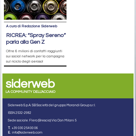
A cura di Redazione Siderweb
RICREA: “Spray Sereno”
parla alla Gen Z
Oltre 6 milioni di contatti raggiunti
sui social network per la campagna
sul riciclo degli aerosol
siderweb
LA COMMUNITY DELL'ACCIAIO
Siderweb S.p.A. SB Società del gruppo Morandi Group s.r.l.
ISSN 2532
-2982
Sede sociale: Flero (Brescia) Via Don Milani 5
T.
+39 030 254 00 06
E.
info@siderweb.com