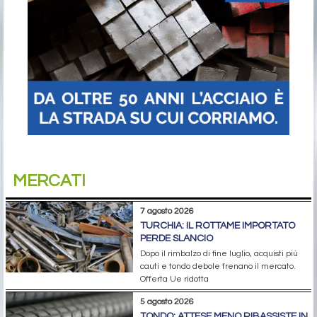
MERCATI
7 agosto 2026
TURCHIA: IL ROTTAME IMPORTATO
PERDE SLANCIO
Dopo il rimbalzo di fine luglio, acquisti più
cauti e tondo debole frenano il mercato.
Offerta Ue ridotta
5 agosto 2026
TONDO: ATTESE MENO RIBASSISTE IN