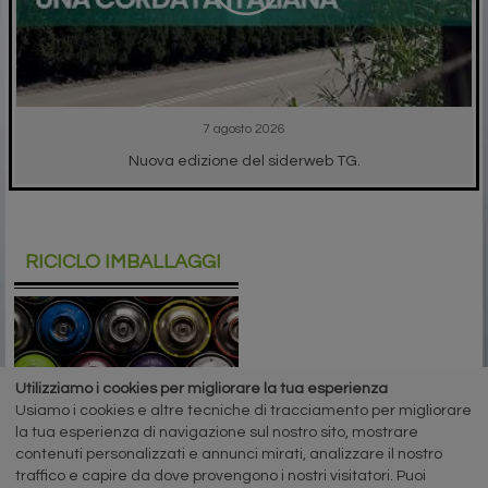
7 agosto 2026
Nuova edizione del siderweb TG.
RICICLO IMBALLAGGI
Utilizziamo i cookies per migliorare la tua esperienza
A cura di Redazione Siderweb
Usiamo i cookies e altre tecniche di tracciamento per migliorare
RICREA: “Spray Sereno”
la tua esperienza di navigazione sul nostro sito, mostrare
parla alla Gen Z
contenuti personalizzati e annunci mirati, analizzare il nostro
traffico e capire da dove provengono i nostri visitatori. Puoi