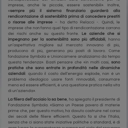
imprese, anche le piccole, essere sostenibili». Inoltre,
«
sempre più il sistema finanziario guarderà alla
rendicontazione di sostenibilità prima di concedere prestiti
o risorse alle imprese
– ha detto Relacci -. Quindi, le
imprese che non fanno quel tipo di rendicontazione corrono
dei rischi anche su questo fronte.
Le aziende che si
impegnano per la sostenibilità sono più affidabili
, hanno
un’aspettativa migliore sul mercato: innovano di più,
producono di più, generano più posti di lavoro. Come
fondazione Symbola e Unioncamere analizziamo da tempo
questa tendenza». Basti pensare che «in molti casi,
sono
pratiche che sono entrate in profondità nelle dinamiche
aziendali
: quando il costo dell’energia esplode, non è un
problema ideologico usare fonti rinnovabili, consumare
meno ed essere efficienti, è una questione pratica nella vita
di un’azienda».
La filiera dell’acciaio lo sa bene
, ha spiegato il presidente di
Fondazione Symbola. «Siamo un Paese povero di materie
prime che, per questo motivo, ha dovuto costruire nel corso
dei secoli delle filiere efficienti. Questo fa sì che l’Italia,
senza che ci siano state iniziative politiche o standard, è di