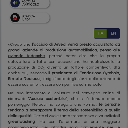
ITA
EN
«Credo che
l’acciaio di Arvedi verrà presto acquistato da
grandi aziende di produzione automobilistica
, penso alle
aziende tedesche
, perché poter dire che la propria
autovettura è fatta con acciaio che ha neutralizzato la
produzione di CO
diventa un fattore competitivo». Sta
2
anche qui, secondo il
presidente di Fondazione Symbola,
Ermete Realacci
, il significato degli sforzi delle aziende di
essere sostenibili: essere competitive sul mercato.
Nel suo intervento di chiusura del convegno online di
siderweb
“Acciaio sostenibile”
, che si è tenuto questo
pomeriggio, Relacci ha spiegato che «ormai,
le persone
tendono a sovrapporre il tema della sostenibilità a quello
della qualità
. Certo ci vuole tanta trasparenza e
va evitato il
greenwashing
. Ma con l’affermarsi di una maggiore
consapevolezza dei cittadini sarà conveniente per le