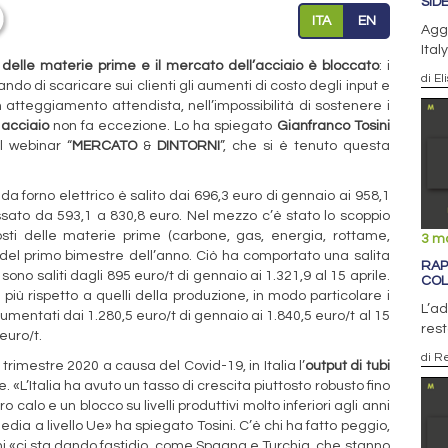
SID
ITA
EN
Aggi
Ital
ri delle materie prime e il mercato dell’acciaio è bloccato
: i
di El
do di scaricare sui clienti gli aumenti di costo degli input e
n atteggiamento attendista, nell’impossibilità di sostenere i
 acciaio
non fa eccezione. Lo ha spiegato
Gianfranco Tosini
l webinar “
MERCATO
&
DINTORNI
”, che si è tenuto questa
da forno elettrico è salito dai 696,3 euro di gennaio ai 958,1
assato da 593,1 a 830,8 euro. Nel mezzo c’è stato lo scoppio
sti delle materie prime (carbone, gas, energia, rottame,
3 m
o del primo bimestre dell’anno. Ciò ha comportato una salita
RAP
o sono saliti dagli 895 euro/t di gennaio ai 1.321,9 al 15 aprile.
COL
più rispetto a quelli della produzione, in modo particolare i
L’ad
 aumentati dai 1.280,5 euro/t di gennaio ai 1.840,5 euro/t al 15
rest
 euro/t.
di R
trimestre 2020 a causa del Covid-19, in Italia l’
output di tubi
 «L’Italia ha avuto un tasso di crescita piuttosto robusto fino
calo e un blocco su livelli produttivi molto inferiori agli anni
dia a livello Ue» ha spiegato Tosini. C’è chi ha fatto peggio,
hi «ci sta dando fastidio, come Spagna e Turchia, che stanno