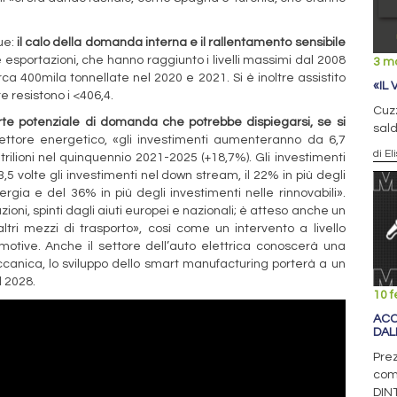
due:
il calo della domanda interna e il rallentamento sensibile
e esportazioni, che hanno raggiunto i livelli massimi dal 2008
3 m
irca 400mila tonnellate nel 2020 e 2021. Si è inoltre assistito
«IL
tre resistono i <406,4.
Cuzz
rte potenziale di domanda che potrebbe dispiegarsi, se si
sald
ettore energetico, «gli investimenti aumenteranno da 6,7
di El
 trilioni nel quinquennio 2021-2025 (+18,7%). Gli investimenti
 3,5 volte gli investimenti nel down stream, il 22% in più degli
ergia e del 36% in più degli investimenti nelle rinnovabili».
oni, spinti dagli aiuti europei e nazionali; è atteso anche un
altri mezzi di trasporto», così come un intervento a livello
motive. Anche il settore dell’auto elettrica conoscerà una
ccanica, lo sviluppo dello smart manufacturing porterà a un
l 2028.
10 f
ACC
DAL
Prez
comp
DIN