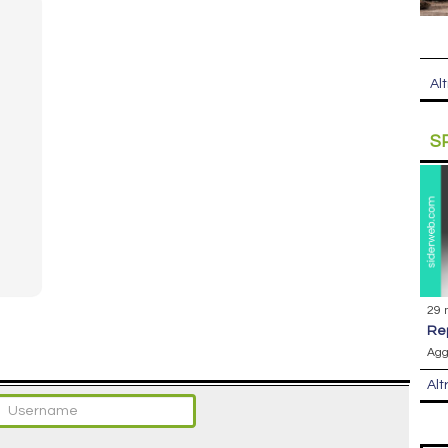
Alt
S
29 
r
Agg
Alt