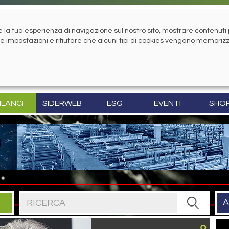
la tua esperienza di navigazione sul nostro sito, mostrare contenuti pe
tue impostazioni e rifiutare che alcuni tipi di cookies vengano memoriz
ILANCI
SIDERWEB
ESG
EVENTI
SHO
Cerca nel sito
A