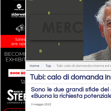
Home
Top
Tubi: calo di domanda interna ed 
Tubi: calo di domanda i
Sono le due grandi sfide del c
«Buona la richiesta potenzial
3 maggio 2022