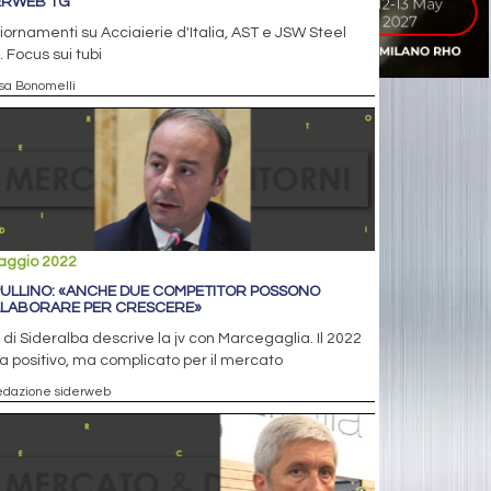
ERWEB TG
ornamenti su Acciaierie d'Italia, AST e JSW Steel
y. Focus sui tubi
isa Bonomelli
aggio 2022
ULLINO: «ANCHE DUE COMPETITOR POSSONO
LABORARE PER CRESCERE»
 di Sideralba descrive la jv con Marcegaglia. Il 2022
a positivo, ma complicato per il mercato
edazione siderweb