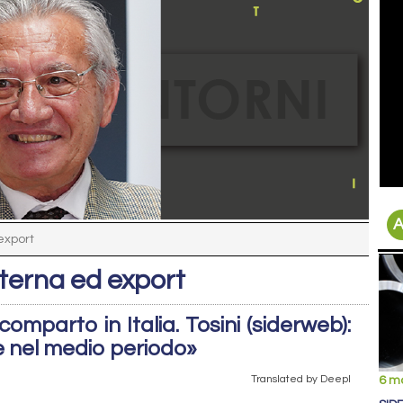
A
export
nterna ed export
omparto in Italia. Tosini (siderweb):
e nel medio periodo»
Translated by Deepl
6 m