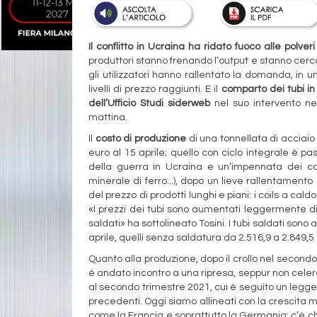
Il conflitto in Ucraina ha ridato fuoco alle polve
produttori stanno frenando l’output e stanno cercan
gli utilizzatori hanno rallentato la domanda, in u
livelli di prezzo raggiunti. E il
comparto dei tubi in
dell’Ufficio Studi siderweb
nel suo intervento ne
mattina.
Il
costo di produzione
di una tonnellata di acciaio 
euro al 15 aprile; quello con ciclo integrale è p
della guerra in Ucraina e un’impennata dei co
minerale di ferro...), dopo un lieve rallentament
del prezzo di prodotti lunghi e piani: i coils a cald
«I prezzi dei tubi sono aumentati leggermente di 
saldati» ha sottolineato Tosini. I tubi saldati sono
aprile, quelli senza saldatura da 2.516,9 a 2.849,5
Quanto alla produzione, dopo il crollo nel secondo 
è andato incontro a una ripresa, seppur non celere.
al secondo trimestre 2021, cui è seguito un leggero 
precedenti. Oggi siamo allineati con la crescita me
come la Francia e soprattutto la Germania; c’è c