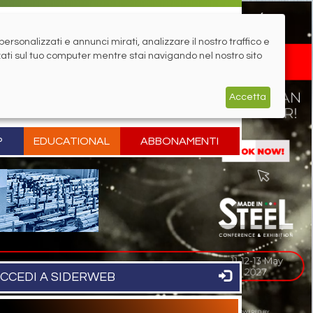
rsonalizzati e annunci mirati, analizzare il nostro traffico e
zati sul tuo computer mentre stai navigando nel nostro sito
Accetta
P
EDUCATIONAL
ABBONAMENTI
CCEDI A SIDERWEB