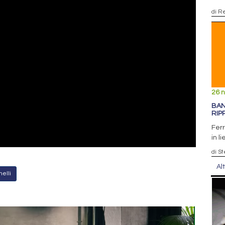
di R
26 
BAN
RIP
Ferr
in l
di S
Al
melli