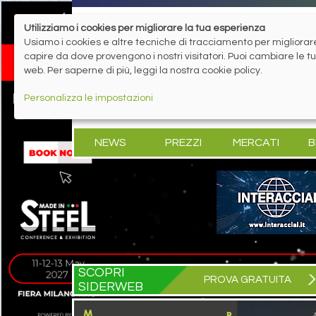
Utilizziamo i cookies per migliorare la tua esperienza
Usiamo i cookies e altre tecniche di tracciamento per migliorare 
capire da dove provengono i nostri visitatori. Puoi cambiare le 
web. Per saperne di più, leggi la nostra cookie policy.
Personalizza le impostazioni
NEWS
PREZZI
MERCATI
B
SCOPRI
PROVA GRATUITA
SIDERWEB