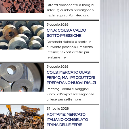
Offerta abbondante e margini
siderurgici ridotti prevalgono sui
rischi legati a Port Hedland
3 agosto 2026
CINA: COILS A CALDO
SOTTO PRESSIONE
Domanda debole e scorte in
aumento pesano sul mercato
interno; l’export arretra più
lentamente
3 agosto 2026
COILS: MERCATO QUASI
FERMO, MA I PRODUTTORI
PREPARANO NUOVI RIALZI
Portafogli ordini e maggiori
vincoli all’import sostengono le
attese per settembre
31 luglio 2026
ROTTAME: MERCATO
ITALIANO CONGELATO
PRIMA DELLE FERIE