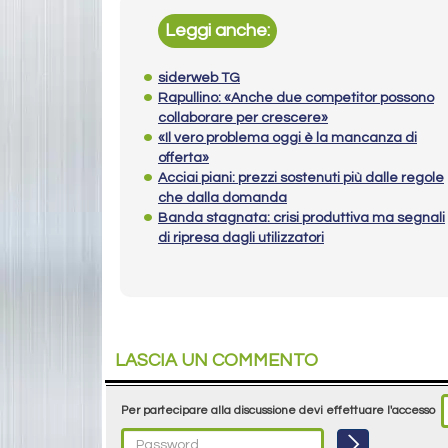
Leggi anche:
siderweb TG
Rapullino: «Anche due competitor possono
collaborare per crescere»
«Il vero problema oggi è la mancanza di
offerta»
Acciai piani: prezzi sostenuti più dalle regole
che dalla domanda
Banda stagnata: crisi produttiva ma segnali
di ripresa dagli utilizzatori
LASCIA UN COMMENTO
Per partecipare alla discussione devi effettuare l'accesso