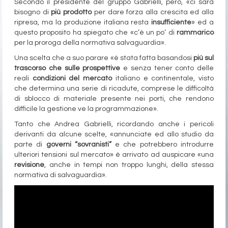
Secondo il presidente del gruppo Gabrielli, però, «ci sarà
bisogno di
più prodotto
per dare forza alla crescita ed alla
ripresa, ma la produzione italiana resta
insufficiente
» ed a
questo proposito ha spiegato che «c’è un po’ di
rammarico
per la proroga della normativa salvaguardia».
Una scelta che a suo parare «è stata fatta basandosi
più sul
trascorso che sulle prospettive
e senza tener conto delle
reali
condizioni del mercato
italiano e continentale, visto
che determina una serie di ricadute, comprese le difficoltà
di sblocco di materiale presente nei porti, che rendono
difficile la gestione ve la programmazione».
Tanto che Andrea Gabrielli, ricordando anche i pericoli
derivanti da alcune scelte, «annunciate ed allo studio da
parte di
governi “sovranisti”
e che potrebbero introdurre
ulteriori tensioni sul mercato» è arrivato ad auspicare «una
revisione
, anche in tempi non troppo lunghi, della stessa
normativa di salvaguardia».