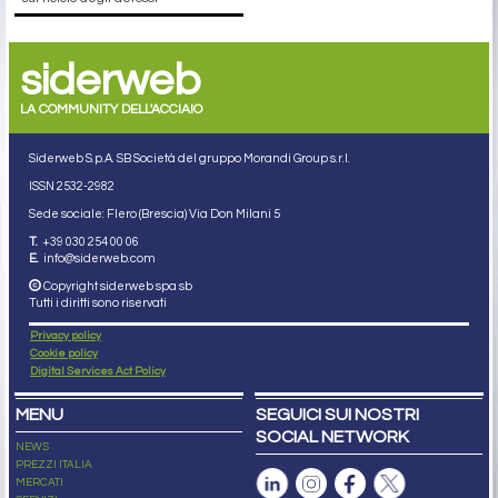
siderweb
LA COMMUNITY DELL'ACCIAIO
Siderweb S.p.A. SB Società del gruppo Morandi Group s.r.l.
ISSN 2532
-2982
Sede sociale: Flero (Brescia) Via Don Milani 5
T.
+39 030 254 00 06
E.
info@siderweb.com
Copyright siderweb spa sb
Tutti i diritti sono riservati
Privacy policy
Cookie policy
Digital Services Act Policy
MENU
SEGUICI SUI NOSTRI
SOCIAL NETWORK
NEWS
PREZZI ITALIA
MERCATI