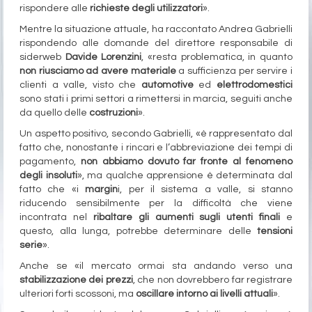
rispondere alle
richieste degli utilizzatori
».
Mentre la situazione attuale, ha raccontato Andrea Gabrielli
rispondendo alle domande del direttore responsabile di
siderweb
Davide Lorenzini
, «resta problematica, in quanto
non riusciamo ad avere materiale
a sufficienza per servire i
clienti a valle, visto che
automotive
ed
elettrodomestici
sono stati i primi settori a rimettersi in marcia, seguiti anche
da quello delle
costruzioni
».
Un aspetto positivo, secondo Gabrielli, «è rappresentato dal
fatto che, nonostante i rincari e l’abbreviazione dei tempi di
pagamento,
non abbiamo dovuto far fronte al fenomeno
degli insoluti
», ma qualche apprensione è determinata dal
fatto che «i
margin
i, per il sistema a valle, si stanno
riducendo sensibilmente per la difficoltà che viene
incontrata nel
ribaltare gli aumenti sugli utenti finali
e
questo, alla lunga, potrebbe determinare delle
tensioni
serie
».
Anche se «il mercato ormai sta andando verso una
stabilizzazione dei prezzi
, che non dovrebbero far registrare
ulteriori forti scossoni, ma
oscillare intorno ai livelli attuali
».