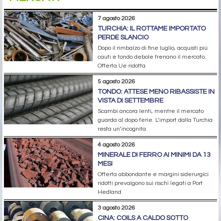
7 agosto 2026
TURCHIA: IL ROTTAME IMPORTATO
PERDE SLANCIO
Dopo il rimbalzo di fine luglio, acquisti più
cauti e tondo debole frenano il mercato.
Offerta Ue ridotta
5 agosto 2026
TONDO: ATTESE MENO RIBASSISTE IN
VISTA DI SETTEMBRE
Scambi ancora lenti, mentre il mercato
guarda al dopo ferie. L’import dalla Turchia
resta un’incognita
4 agosto 2026
MINERALE DI FERRO AI MINIMI DA 13
MESI
Offerta abbondante e margini siderurgici
ridotti prevalgono sui rischi legati a Port
Hedland
3 agosto 2026
CINA: COILS A CALDO SOTTO