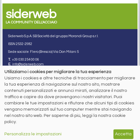
siderweb
LA COMMUNITY DELL'ACCIAIO
Siderweb S.p.A. SB Società del gruppo Morandi Group s.r.l.
ISSN 2532
-2982
Sede sociale: Flero (Brescia) Via Don Milani 5
T.
+39 030 254 00 06
E.
info@siderweb.com
Utilizziamo i cookies per migliorare la tua esperienza
Copyright siderweb spa sb
Tutti i diritti sono riservati
Usiamo i cookies e altre tecniche di tracciamento per migliorare
la tua esperienza di navigazione sul nostro sito, mostrare
Privacy policy
contenuti personalizzati e annunci mirati, analizzare il nostro
Cookie policy
Digital Services Act Policy
traffico e capire da dove provengono i nostri visitatori. Puoi
cambiare le tue impostazioni e rifiutare che alcuni tipi di cookies
MENU
SEGUICI SUI NOSTRI
vengano memorizzati sul tuo computer mentre stai navigando
SOCIAL NETWORK
nel nostro sito web. Per saperne di più, leggi la nostra cookie
NEWS
policy.
PREZZI ITALIA
MERCATI
SERVIZI
Personalizza le impostazioni
Accetta
EVENTI