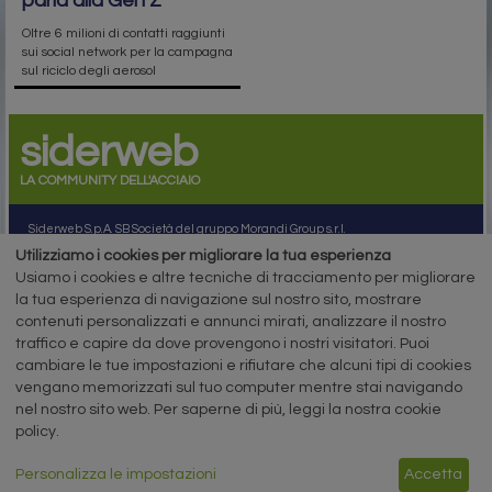
parla alla Gen Z
Oltre 6 milioni di contatti raggiunti
sui social network per la campagna
sul riciclo degli aerosol
siderweb
LA COMMUNITY DELL'ACCIAIO
Siderweb S.p.A. SB Società del gruppo Morandi Group s.r.l.
Utilizziamo i cookies per migliorare la tua esperienza
ISSN 2532
-2982
Usiamo i cookies e altre tecniche di tracciamento per migliorare
Sede sociale: Flero (Brescia) Via Don Milani 5
la tua esperienza di navigazione sul nostro sito, mostrare
T.
+39 030 254 00 06
contenuti personalizzati e annunci mirati, analizzare il nostro
E.
info@siderweb.com
traffico e capire da dove provengono i nostri visitatori. Puoi
Copyright siderweb spa sb
cambiare le tue impostazioni e rifiutare che alcuni tipi di cookies
Tutti i diritti sono riservati
vengano memorizzati sul tuo computer mentre stai navigando
Privacy policy
nel nostro sito web. Per saperne di più, leggi la nostra cookie
Cookie policy
policy.
Digital Services Act Policy
Personalizza le impostazioni
Accetta
MENU
SEGUICI SUI NOSTRI