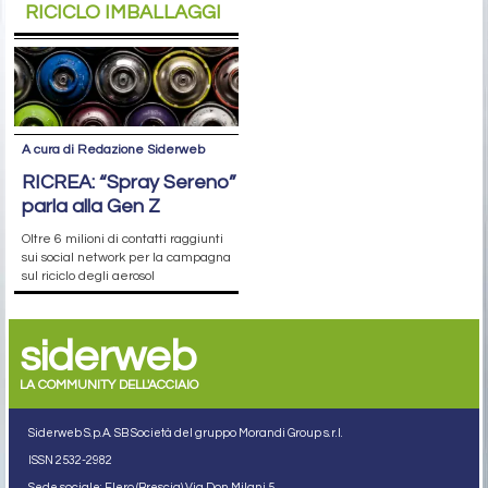
RICICLO IMBALLAGGI
A cura di Redazione Siderweb
RICREA: “Spray Sereno”
parla alla Gen Z
Oltre 6 milioni di contatti raggiunti
sui social network per la campagna
sul riciclo degli aerosol
siderweb
LA COMMUNITY DELL'ACCIAIO
Siderweb S.p.A. SB Società del gruppo Morandi Group s.r.l.
ISSN 2532
-2982
Sede sociale: Flero (Brescia) Via Don Milani 5