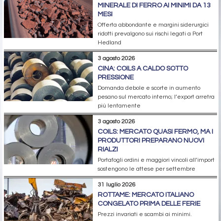
MINERALE DI FERRO AI MINIMI DA 13
MESI
Offerta abbondante e margini siderurgici
ridotti prevalgono sui rischi legati a Port
Hedland
3 agosto 2026
CINA: COILS A CALDO SOTTO
PRESSIONE
Domanda debole e scorte in aumento
pesano sul mercato interno; l’export arretra
più lentamente
3 agosto 2026
COILS: MERCATO QUASI FERMO, MA I
PRODUTTORI PREPARANO NUOVI
RIALZI
Portafogli ordini e maggiori vincoli all’import
sostengono le attese per settembre
31 luglio 2026
ROTTAME: MERCATO ITALIANO
CONGELATO PRIMA DELLE FERIE
Prezzi invariati e scambi ai minimi.