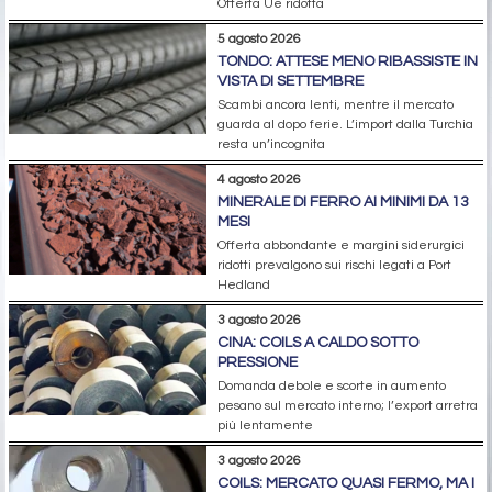
Offerta Ue ridotta
5 agosto 2026
TONDO: ATTESE MENO RIBASSISTE IN
VISTA DI SETTEMBRE
Scambi ancora lenti, mentre il mercato
guarda al dopo ferie. L’import dalla Turchia
resta un’incognita
4 agosto 2026
MINERALE DI FERRO AI MINIMI DA 13
MESI
Offerta abbondante e margini siderurgici
ridotti prevalgono sui rischi legati a Port
Hedland
3 agosto 2026
CINA: COILS A CALDO SOTTO
PRESSIONE
Domanda debole e scorte in aumento
pesano sul mercato interno; l’export arretra
più lentamente
3 agosto 2026
COILS: MERCATO QUASI FERMO, MA I