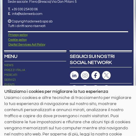
Sede sociale: Flero (Brescia) Via Don Milani 5
T.
+39 030 254 00 06
E.
info@siderweb.com
Copyright siderweb spa sb
Tutti i diritti sono riservati
Privacy policy
Cookie policy
Digital Services Act Policy
MENU
SEGUICI SUI NOSTRI
SOCIAL NETWORK
NEWS
PREZZI ITALIA
MERCATI
SERVIZI
EVENTI
ABBONAMENTI
Utilizziamo i cookies per migliorare la tua esperienza
MADE IN STEEL
Usiamo i cookies e altre tecniche di tracciamento per migliorare
NEWSLETTER
la tua esperienza di navigazione sul nostro sito, mostrare
Capitale Sociale: 190.000€ interamente versato
contenuti personalizzati e annunci mirati, analizzare il nostro
Registro delle Imprese di Brescia
traffico e capire da dove provengono i nostri visitatori. Puoi
Codice Fiscale e Partita I.V.A.:
IT03562320170
R.E.A. n. 419331
cambiare le tue impostazioni e rifiutare che alcuni tipi di cookies
vengano memorizzati sul tuo computer mentre stai navigando
www.siderweb.com: Autorizzazione del Tribunale di Brescia n. 11/2004 del 17
nel nostro sito web. Per saperne di più, leggi la nostra cookie
marzo 2004, Iscrizione al R.O.C. n. 26116.