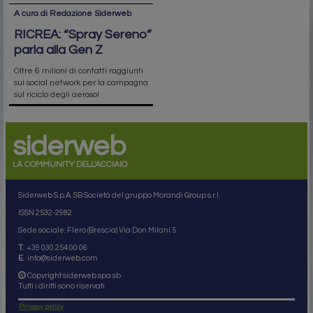
A cura di Redazione Siderweb
RICREA: “Spray Sereno”
parla alla Gen Z
Oltre 6 milioni di contatti raggiunti
sui social network per la campagna
sul riciclo degli aerosol
siderweb
LA COMMUNITY DELL'ACCIAIO
Siderweb S.p.A. SB Società del gruppo Morandi Group s.r.l.
ISSN 2532
-2982
Sede sociale: Flero (Brescia) Via Don Milani 5
T.
+39 030 254 00 06
E.
info@siderweb.com
Copyright siderweb spa sb
Tutti i diritti sono riservati
Privacy policy