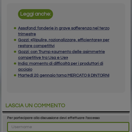
Leggi anche:
Assofond: fonderie in grave sofferenza nel terzo
trimestre
Gozzi: «Ripulire, razionalizzare, efficientare» per
restare competitivi
Gozzi: con Trump «aumento delle asimmetrie
competitive tra Usa e Ue»
India: momento di difficoltà per i produttori di
acciaio
Martedì 20 gennaio torna MERCATO & DINTORNI
LASCIA UN COMMENTO
Per partecipare alla discussione devi effettuare l'accesso