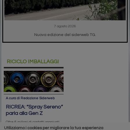
7 agosto 2026
Nuova edizione del siderweb TG.
RICICLO IMBALLAGGI
A cura di Redazione Siderweb
RICREA: “Spray Sereno”
parla alla Gen Z
Oltre 6 milioni di contatti raggiunti
sui social network per la campagna
Utilizziamo i cookies per migliorare la tua esperienza