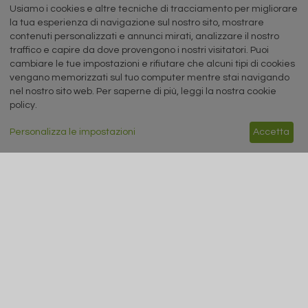
sul riciclo degli aerosol
Usiamo i cookies e altre tecniche di tracciamento per migliorare
la tua esperienza di navigazione sul nostro sito, mostrare
contenuti personalizzati e annunci mirati, analizzare il nostro
siderweb
traffico e capire da dove provengono i nostri visitatori. Puoi
cambiare le tue impostazioni e rifiutare che alcuni tipi di cookies
LA COMMUNITY DELL'ACCIAIO
vengano memorizzati sul tuo computer mentre stai navigando
nel nostro sito web. Per saperne di più, leggi la nostra cookie
Siderweb S.p.A. SB Società del gruppo Morandi Group s.r.l.
policy.
ISSN 2532
-2982
Personalizza le impostazioni
Accetta
Sede sociale: Flero (Brescia) Via Don Milani 5
T.
+39 030 254 00 06
E.
info@siderweb.com
Copyright siderweb spa sb
Tutti i diritti sono riservati
Privacy policy
Cookie policy
Digital Services Act Policy
MENU
SEGUICI SUI NOSTRI
SOCIAL NETWORK
NEWS
PREZZI ITALIA
MERCATI