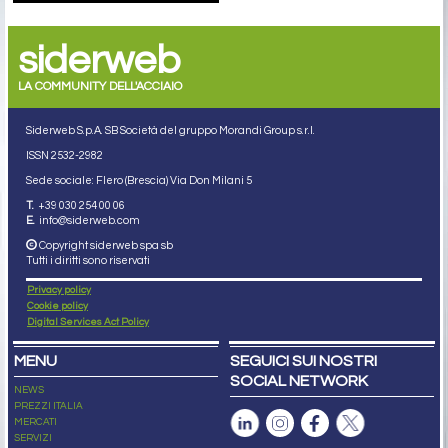
siderweb
LA COMMUNITY DELL'ACCIAIO
Siderweb S.p.A. SB Società del gruppo Morandi Group s.r.l.
ISSN 2532
-2982
Sede sociale: Flero (Brescia) Via Don Milani 5
T.
+39 030 254 00 06
E.
info@siderweb.com
Copyright siderweb spa sb
Tutti i diritti sono riservati
Privacy policy
Cookie policy
Digital Services Act Policy
MENU
SEGUICI SUI NOSTRI
SOCIAL NETWORK
NEWS
PREZZI ITALIA
MERCATI
SERVIZI