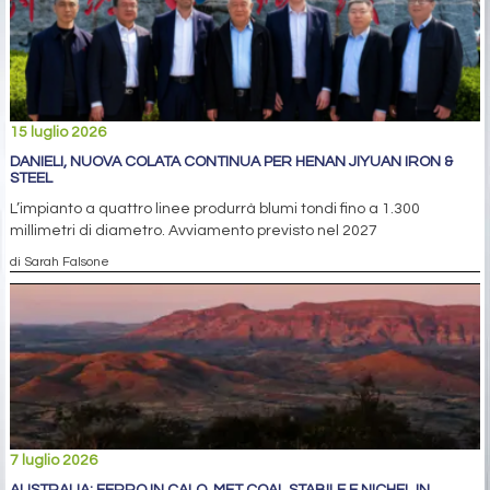
15 luglio 2026
DANIELI, NUOVA COLATA CONTINUA PER HENAN JIYUAN IRON &
STEEL
L’impianto a quattro linee produrrà blumi tondi fino a 1.300
millimetri di diametro. Avviamento previsto nel 2027
di Sarah Falsone
7 luglio 2026