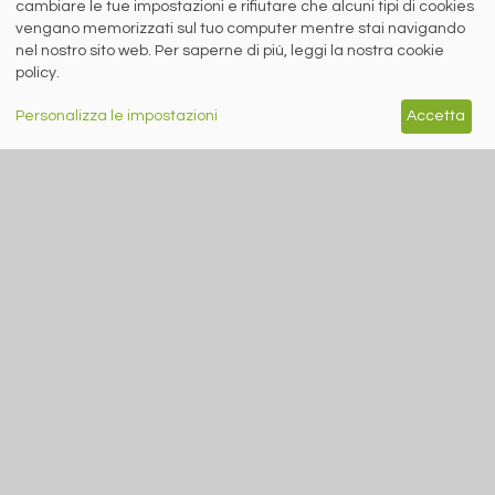
cambiare le tue impostazioni e rifiutare che alcuni tipi di cookies
7 agosto 2026
vengano memorizzati sul tuo computer mentre stai navigando
nel nostro sito web. Per saperne di più, leggi la nostra cookie
Nuova edizione del siderweb TG.
policy.
Personalizza le impostazioni
Accetta
RICICLO IMBALLAGGI
A cura di Redazione Siderweb
RICREA: “Spray Sereno”
parla alla Gen Z
Oltre 6 milioni di contatti raggiunti
sui social network per la campagna
sul riciclo degli aerosol