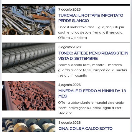
7 agosto 2026
TURCHIA: IL ROTTAME IMPORTATO
PERDE SLANCIO
Dopo il rimbalzo di fine luglio, acquisti più
cauti e tondo debole frenano il mercato.
Offerta Ue ridotta
5 agosto 2026
TONDO: ATTESE MENO RIBASSISTE IN
VISTA DI SETTEMBRE
Scambi ancora lenti, mentre il mercato
guarda al dopo ferie. L’import dalla Turchia
resta un’incognita
4 agosto 2026
MINERALE DI FERRO AI MINIMI DA 13
MESI
Offerta abbondante e margini siderurgici
ridotti prevalgono sui rischi legati a Port
Hedland
3 agosto 2026
CINA: COILS A CALDO SOTTO