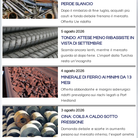
PERDE SLANCIO
Dopo il rimbalzo di fine luglio, acquisti più
cauti e tondo debole frenano il mercato.
Offerta Ue ridotta
5 agosto 2026
TONDO: ATTESE MENO RIBASSISTE IN
VISTA DI SETTEMBRE
Scambi ancora lenti, mentre il mercato
guarda al dopo ferie. L’import dalla Turchia
resta un’incognita
4 agosto 2026
MINERALE DI FERRO AI MINIMI DA 13
MESI
Offerta abbondante e margini siderurgici
ridotti prevalgono sui rischi legati a Port
Hedland
3 agosto 2026
CINA: COILS A CALDO SOTTO
PRESSIONE
Domanda debole e scorte in aumento
pesano sul mercato interno; l’export arretra