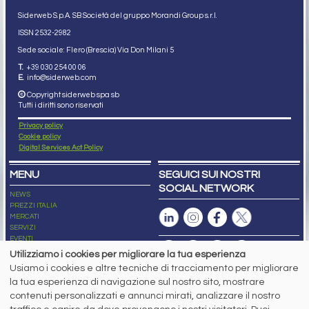
Siderweb S.p.A. SB Società del gruppo Morandi Group s.r.l.
ISSN 2532
-2982
Sede sociale: Flero (Brescia) Via Don Milani 5
T.
+39 030 254 00 06
E.
info@siderweb.com
Copyright siderweb spa sb
Tutti i diritti sono riservati
Privacy policy
Cookie policy
Digital Services Act Policy
MENU
SEGUICI SUI NOSTRI
SOCIAL NETWORK
NEWS
PREZZI ITALIA
MERCATI
SERVIZI
EVENTI
ABBONAMENTI
Utilizziamo i cookies per migliorare la tua esperienza
MADE IN STEEL
Usiamo i cookies e altre tecniche di tracciamento per migliorare
NEWSLETTER
la tua esperienza di navigazione sul nostro sito, mostrare
Capitale Sociale: 190.000€ interamente versato
contenuti personalizzati e annunci mirati, analizzare il nostro
Registro delle Imprese di Brescia