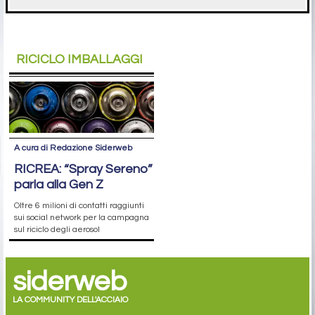
RICICLO IMBALLAGGI
A cura di Redazione Siderweb
RICREA: “Spray Sereno”
parla alla Gen Z
Oltre 6 milioni di contatti raggiunti
sui social network per la campagna
sul riciclo degli aerosol
siderweb
LA COMMUNITY DELL'ACCIAIO