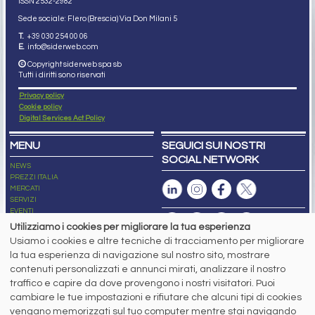
ISSN 2532
-2982
Sede sociale: Flero (Brescia) Via Don Milani 5
T.
+39 030 254 00 06
E.
info@siderweb.com
Copyright siderweb spa sb
Tutti i diritti sono riservati
Privacy policy
Cookie policy
Digital Services Act Policy
MENU
SEGUICI SUI NOSTRI
SOCIAL NETWORK
NEWS
PREZZI ITALIA
MERCATI
SERVIZI
EVENTI
ABBONAMENTI
Utilizziamo i cookies per migliorare la tua esperienza
MADE IN STEEL
Usiamo i cookies e altre tecniche di tracciamento per migliorare
NEWSLETTER
la tua esperienza di navigazione sul nostro sito, mostrare
Capitale Sociale: 190.000€ interamente versato
contenuti personalizzati e annunci mirati, analizzare il nostro
Registro delle Imprese di Brescia
traffico e capire da dove provengono i nostri visitatori. Puoi
Codice Fiscale e Partita I.V.A.:
IT03562320170
R.E.A. n. 419331
cambiare le tue impostazioni e rifiutare che alcuni tipi di cookies
vengano memorizzati sul tuo computer mentre stai navigando
www.siderweb.com: Autorizzazione del Tribunale di Brescia n. 11/2004 del 17