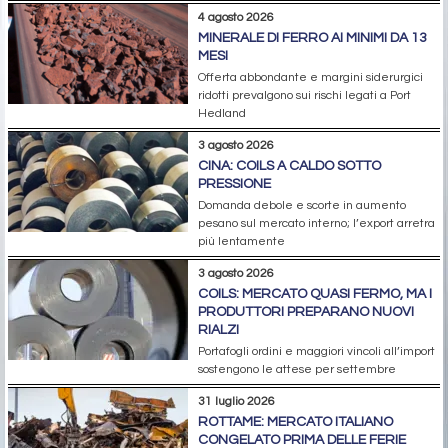
4 agosto 2026
MINERALE DI FERRO AI MINIMI DA 13
MESI
Offerta abbondante e margini siderurgici
ridotti prevalgono sui rischi legati a Port
Hedland
3 agosto 2026
CINA: COILS A CALDO SOTTO
PRESSIONE
Domanda debole e scorte in aumento
pesano sul mercato interno; l’export arretra
più lentamente
3 agosto 2026
COILS: MERCATO QUASI FERMO, MA I
PRODUTTORI PREPARANO NUOVI
RIALZI
Portafogli ordini e maggiori vincoli all’import
sostengono le attese per settembre
31 luglio 2026
ROTTAME: MERCATO ITALIANO
CONGELATO PRIMA DELLE FERIE