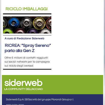
RICICLO IMBALLAGGI
A cura di Redazione Siderweb
RICREA: “Spray Sereno”
parla alla Gen Z
Oltre 6 milioni di contatti raggiunti
sui social network per la campagna
sul riciclo degli aerosol
siderweb
LA COMMUNITY DELL'ACCIAIO
Siderweb S.p.A. SB Società del gruppo Morandi Group s.r.l.