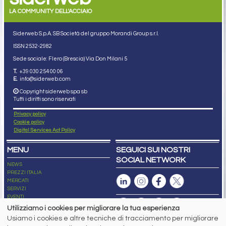
LA COMMUNITY DELL'ACCIAIO
Siderweb S.p.A. SB Società del gruppo Morandi Group s.r.l.
ISSN 2532
-2982
Sede sociale: Flero (Brescia) Via Don Milani 5
T.
+39 030 254 00 06
E.
info@siderweb.com
Copyright siderweb spa sb
Tutti i diritti sono riservati
Privacy policy
Cookie policy
Digital Services Act Policy
MENU
SEGUICI SUI NOSTRI
SOCIAL NETWORK
NEWS
PREZZI ITALIA
MERCATI
SERVIZI
EVENTI
ABBONAMENTI
Utilizziamo i cookies per migliorare la tua esperienza
MADE IN STEEL
Usiamo i cookies e altre tecniche di tracciamento per migliorare
NEWSLETTER