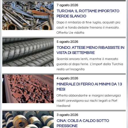
7 agosto 2026
TURCHIA: IL ROTTAME IMPORTATO
PERDE SLANCIO
Dopo il rimbalzo di fine luglio, acquisti più
cauti e tondo debole frenano il mercato.
Offerta Ue ridotta
5 agosto 2026
TONDO: ATTESE MENO RIBASSISTE IN
VISTA DI SETTEMBRE
Scambi ancora lenti, mentre il mercato
guarda al dopo ferie. L’import dalla Turchia
resta un’incognita
4 agosto 2026
MINERALE DI FERRO AI MINIMI DA 13
MESI
Offerta abbondante e margini siderurgici
ridotti prevalgono sui rischi legati a Port
Hedland
3 agosto 2026
CINA: COILS A CALDO SOTTO
PRESSIONE