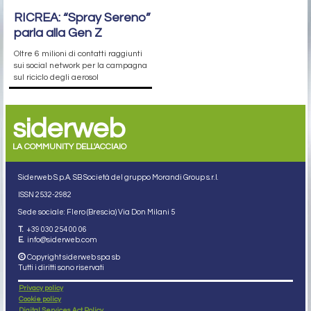
RICREA: “Spray Sereno”
parla alla Gen Z
Oltre 6 milioni di contatti raggiunti
sui social network per la campagna
sul riciclo degli aerosol
siderweb
LA COMMUNITY DELL'ACCIAIO
Siderweb S.p.A. SB Società del gruppo Morandi Group s.r.l.
ISSN 2532
-2982
Sede sociale: Flero (Brescia) Via Don Milani 5
T.
+39 030 254 00 06
E.
info@siderweb.com
Copyright siderweb spa sb
Tutti i diritti sono riservati
Privacy policy
Cookie policy
Digital Services Act Policy