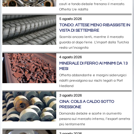
cauti e tondo debole frenano il mercato.
Offerta Ue ridotta
5 agosto 2026
TONDO: ATTESE MENO RIBASSISTE IN
VISTA DI SETTEMBRE
Scambi ancora lenti, mentre il mercato
guarda al dopo ferie. L’import dalla Turchia
resta un’incognita
4 agosto 2026
MINERALE DI FERRO AI MINIMI DA 13
MESI
Offerta abbondante e margini siderurgici
ridotti prevalgono sui rischi legati a Port
Hedland
3 agosto 2026
CINA: COILS A CALDO SOTTO
PRESSIONE
Domanda debole e scorte in aumento
pesano sul mercato interno; l’export arretra
più lentamente
3 agosto 2026