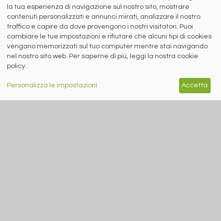
la tua esperienza di navigazione sul nostro sito, mostrare
contenuti personalizzati e annunci mirati, analizzare il nostro
Siderweb S.p.A. SB Società del gruppo Morandi Group s.r.l.
traffico e capire da dove provengono i nostri visitatori. Puoi
ISSN 2532
-2982
cambiare le tue impostazioni e rifiutare che alcuni tipi di cookies
Sede sociale: Flero (Brescia) Via Don Milani 5
vengano memorizzati sul tuo computer mentre stai navigando
nel nostro sito web. Per saperne di più, leggi la nostra cookie
T.
+39 030 254 00 06
E.
info@siderweb.com
policy.
Copyright siderweb spa sb
Tutti i diritti sono riservati
Personalizza le impostazioni
Accetta
Privacy policy
Cookie policy
Digital Services Act Policy
MENU
SEGUICI SUI NOSTRI
SOCIAL NETWORK
NEWS
PREZZI ITALIA
MERCATI
SERVIZI
EVENTI
ABBONAMENTI
MADE IN STEEL
NEWSLETTER
Capitale Sociale: 190.000€ interamente versato