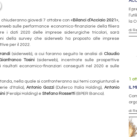
ACC
Il p
l’ut
i chiuderanno giovedì 7 ottobre con «
Bilanci d’Acciaio 2021
»,
la 
iderweb sulle performance economico-finanziarie della filiera
di R
are i dati 2020 delle imprese siderurgiche tricolori, sarà
usioni della survey che siderweb ha proposto alle imprese
ive per il 2022.
randi
(siderweb), a cui faranno seguito le analisi di
Claudio
Gianfranco Tosini
(siderweb), incentrate sulle prospettive
i risultati economico-finanziari conseguiti nel 2020 e sulle
1 ot
otonda, nella quale si confronteranno sui temi congiunturali e
IL 
rie d'Italia),
Antonio Gozzi
(Duferco Italia Holding),
Antonio
ini
(Feralpi Holding) e
Stefano Rossetti
(BPER Banca).
Comm
org
di R