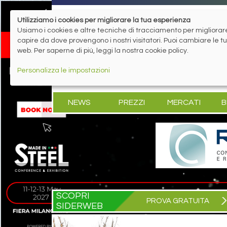
Utilizziamo i cookies per migliorare la tua esperienza
Usiamo i cookies e altre tecniche di tracciamento per migliorare 
capire da dove provengono i nostri visitatori. Puoi cambiare le 
web. Per saperne di più, leggi la nostra cookie policy.
Personalizza le impostazioni
NEWS
PREZZI
MERCATI
B
SCOPRI
PROVA GRATUITA
SIDERWEB