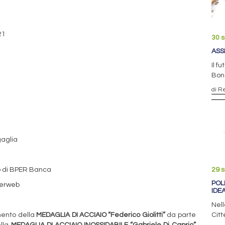
21
30 
ASS
Il f
Bon
di R
aglia
io di BPER Banca
29 
POL
derweb
IDE
Nell
imento della
MEDAGLIA DI ACCIAIO “Federico Giolitti”
da parte
Citt
ella
MEDAGLIA DI ACCIAIO INOSSIDABILE “Gabriele Di
Caprio”