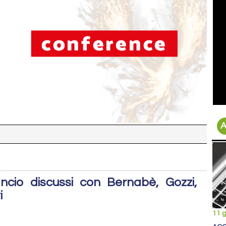
A
1
ancio discussi con Bernabè, Gozzi,
i
11 