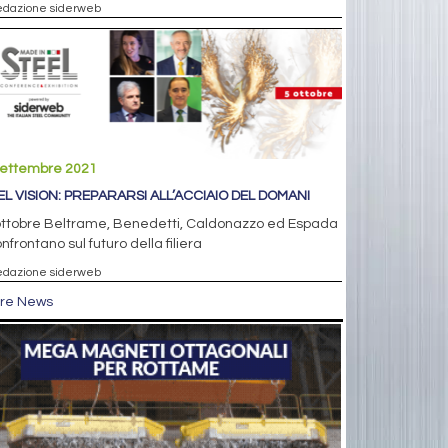
edazione siderweb
settembre 2021
EL VISION: PREPARARSI ALL’ACCIAIO DEL DOMANI
 ottobre Beltrame, Benedetti, Caldonazzo ed Espada
onfrontano sul futuro della filiera
edazione siderweb
tre News