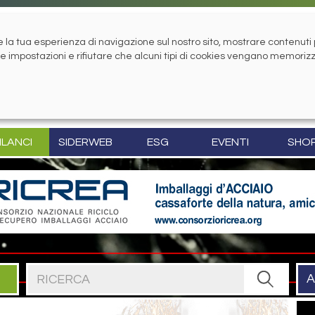
la tua esperienza di navigazione sul nostro sito, mostrare contenuti pe
tue impostazioni e rifiutare che alcuni tipi di cookies vengano memoriz
ILANCI
SIDERWEB
ESG
EVENTI
SHO
Cerca nel sito
A