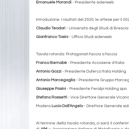
Emanuele Morandi
- Presidente siderweb
Introduzione: I risultati del 2020, le attese per il 20
Claudio Teodori
- Università degli Studi di Brescia
Gianfranco Tosini
- Ufficio Studi siderweb
Tavola rotonda: Protagonisti faccia a faccia
Franco Bernabè
- Presidente Acciaierie d'Italia
Antonio Gozzi
- Presidente Duferco Italia Holding
Antonio Marcegaglia
- Presidente Gruppo Marceg
Giuseppe Pasini
- Presidente Feralpi Holding spa
Stefano Rossetti
- Vice Direttore Generale Vicar
Modera
Lucio Dall'Angelo
- Direttore Generale si
Al termine della tavola rotonda, ci sarà il confer
di
AIM
– Associazione Italiana di Metallurgia e d