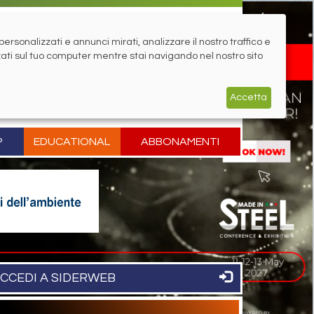
rsonalizzati e annunci mirati, analizzare il nostro traffico e
zati sul tuo computer mentre stai navigando nel nostro sito
Accetta
P
EDUCATIONAL
ABBONAMENTI
CCEDI A SIDERWEB