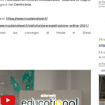
di R
rgia e del
Centro Inox
.
teel.
https://www.madeinsteel.it/
www.madeinsteel.it/visitatori/preregistrazione-online-2021/
azioni sui convegni di Made in Steel.
28 
STE
Il 5
si c
di R
Al