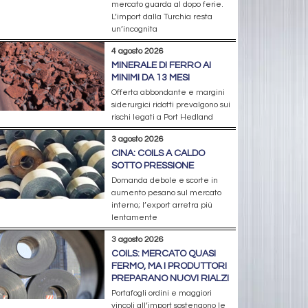
mercato guarda al dopo ferie.
L’import dalla Turchia resta
un’incognita
4 agosto 2026
MINERALE DI FERRO AI
MINIMI DA 13 MESI
Offerta abbondante e margini
siderurgici ridotti prevalgono sui
rischi legati a Port Hedland
3 agosto 2026
CINA: COILS A CALDO
SOTTO PRESSIONE
Domanda debole e scorte in
aumento pesano sul mercato
interno; l’export arretra più
lentamente
3 agosto 2026
COILS: MERCATO QUASI
FERMO, MA I PRODUTTORI
PREPARANO NUOVI RIALZI
Portafogli ordini e maggiori
vincoli all’import sostengono le