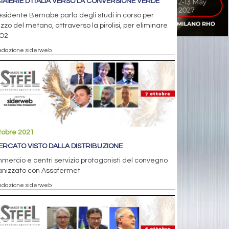
IAIERIE D’ITALIA VERSO LA CONVERSIONE VERDE
residente Bernabè parla degli studi in corso per
ilizzo del metano, attraverso la pirolisi, per eliminare
CO2
edazione siderweb
tobre 2021
MERCATO VISTO DALLA DISTRIBUZIONE
ercio e centri servizio protagonisti del convegno
anizzato con Assofermet
edazione siderweb