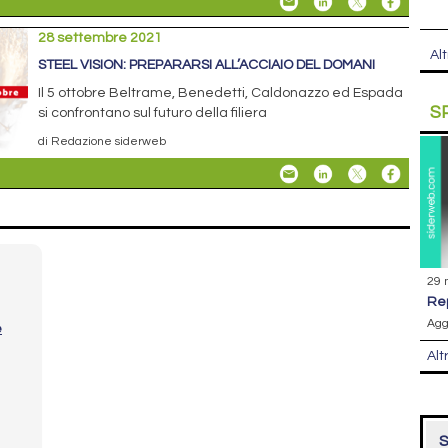
28 settembre 2021
Alt
STEEL VISION: PREPARARSI ALL’ACCIAIO DEL DOMANI
Il 5 ottobre Beltrame, Benedetti, Caldonazzo ed Espada
S
si confrontano sul futuro della filiera
di Redazione siderweb
29 
r
Agg
e
Alt
S