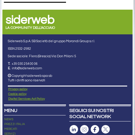
siderweb
LA COMMUNITY DELL'ACCIAIO
Siderweb S.p.A. SB Società del gruppo Morandi Group s.r.l.
ISSN 2532
-2982
Sede sociale: Flero (Brescia) Via Don Milani 5
T.
+39 030 254 00 06
E.
info@siderweb.com
Copyright siderweb spa sb
Tutti i diritti sono riservati
Privacy policy
Cookie policy
Digital Services Act Policy
MENU
SEGUICI SUI NOSTRI
SOCIAL NETWORK
NEWS
PREZZI ITALIA
MERCATI
SERVIZI