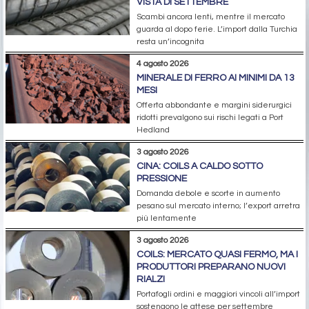
VISTA DI SETTEMBRE
Scambi ancora lenti, mentre il mercato
guarda al dopo ferie. L’import dalla Turchia
resta un’incognita
4 agosto 2026
MINERALE DI FERRO AI MINIMI DA 13
MESI
Offerta abbondante e margini siderurgici
ridotti prevalgono sui rischi legati a Port
Hedland
3 agosto 2026
CINA: COILS A CALDO SOTTO
PRESSIONE
Domanda debole e scorte in aumento
pesano sul mercato interno; l’export arretra
più lentamente
3 agosto 2026
COILS: MERCATO QUASI FERMO, MA I
PRODUTTORI PREPARANO NUOVI
RIALZI
Portafogli ordini e maggiori vincoli all’import
sostengono le attese per settembre