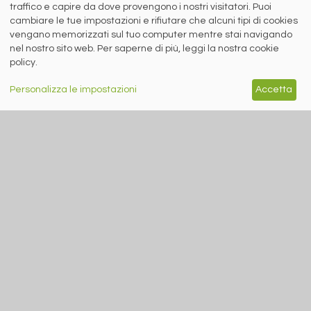
Le interviste di Stefano Gennari (siderweb) a Lorenzo Fava
traffico e capire da dove provengono i nostri visitatori. Puoi
(LSI Inox) ...
cambiare le tue impostazioni e rifiutare che alcuni tipi di cookies
vengano memorizzati sul tuo computer mentre stai navigando
nel nostro sito web. Per saperne di più, leggi la nostra cookie
policy.
RICICLO IMBALLAGGI
Personalizza le impostazioni
Accetta
A cura di Redazione Siderweb
RICREA: “Spray Sereno”
parla alla Gen Z
Oltre 6 milioni di contatti raggiunti
sui social network per la campagna
sul riciclo degli aerosol
siderweb