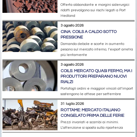
Offerta abbondante e margini siderurgici
ridotti prevalgono sui rischi legati a Port
Hedland
3 agosto 2026
CINA: COILS A CALDO SOTTO
PRESSIONE
Domanda debole e scorte in aumento
pesano sul mercato interno; l’export arretra
più lentamente
3 agosto 2026
COILS: MERCATO QUASI FERMO, MA I
PRODUTTORI PREPARANO NUOVI
RIALZI
Portafogli ordini e maggiori vincoli all’import
sostengono le attese per settembre
31 luglio 2026
ROTTAME: MERCATO ITALIANO
CONGELATO PRIMA DELLE FERIE
Prezzi invariati e scambi ai minimi.
L’attenzione si sposta sulla ripartenza