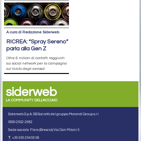
A cura di Redazione Siderweb
RICREA: “Spray Sereno”
parla alla Gen Z
Oltre 6 milioni di contatti raggiunti
sui social network per la campagna
sul riciclo degli aerosol
siderweb
LA COMMUNITY DELL'ACCIAIO
Siderweb S.p.A. SB Società del gruppo Morandi Group s.r.l.
ISSN 2532
-2982
Sede sociale: Flero (Brescia) Via Don Milani 5
T.
+39 030 254 00 06