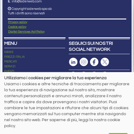
E.
info@siderweb.com
Copyright siderweb spa sb
Tutti i diritti sono riservati
Privacy policy
Cookie policy
Digital Services Act Policy
MENU
SEGUICI SUI NOSTRI
SOCIAL NETWORK
NEWS
PREZZI ITALIA
MERCATI
SERVIZI
EVENTI
ABBONAMENTI
Utilizziamo i cookies per migliorare la tua esperienza
MADE IN STEEL
Usiamo i cookies e altre tecniche di tracciamento per migliorare
NEWSLETTER
la tua esperienza di navigazione sul nostro sito, mostrare
Capitale Sociale: 190.000€ interamente versato
contenuti personalizzati e annunci mirati, analizzare il nostro
Registro delle Imprese di Brescia
traffico e capire da dove provengono i nostri visitatori. Puoi
Codice Fiscale e Partita I.V.A.:
IT03562320170
R.E.A. n. 419331
cambiare le tue impostazioni e rifiutare che alcuni tipi di cookies
vengano memorizzati sul tuo computer mentre stai navigando
www.siderweb.com: Autorizzazione del Tribunale di Brescia n. 11/2004 del 17
nel nostro sito web. Per saperne di più, leggi la nostra cookie
marzo 2004, Iscrizione al R.O.C. n. 26116.
Direttrice Responsabile:
policy.
Elisa Bonomelli
Vicedirettore Responsabile: