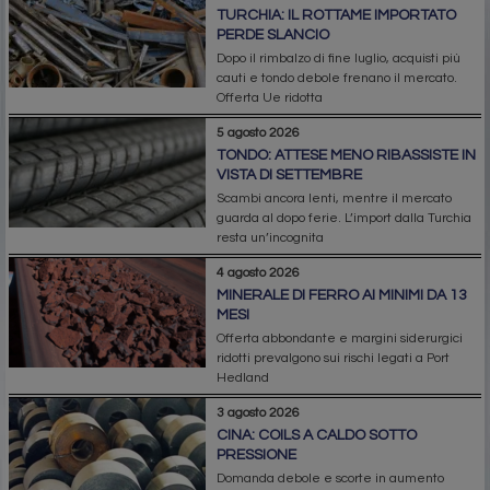
TURCHIA: IL ROTTAME IMPORTATO
PERDE SLANCIO
Dopo il rimbalzo di fine luglio, acquisti più
cauti e tondo debole frenano il mercato.
Offerta Ue ridotta
5 agosto 2026
TONDO: ATTESE MENO RIBASSISTE IN
VISTA DI SETTEMBRE
Scambi ancora lenti, mentre il mercato
guarda al dopo ferie. L’import dalla Turchia
resta un’incognita
4 agosto 2026
MINERALE DI FERRO AI MINIMI DA 13
MESI
Offerta abbondante e margini siderurgici
ridotti prevalgono sui rischi legati a Port
Hedland
3 agosto 2026
CINA: COILS A CALDO SOTTO
PRESSIONE
Domanda debole e scorte in aumento