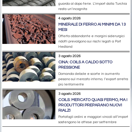
guarda al dopo ferie. L’import dalla Turchia
resta un’incognita
4 agosto 2026
MINERALE DI FERRO AI MINIMI DA 13
MESI
Offerta abbondante e margini siderurgici
ridotti prevalgono sui rischi legati a Port
Hedland
3 agosto 2026
CINA: COILS A CALDO SOTTO
PRESSIONE
Domanda debole e scorte in aumento
pesano sul mercato interno; l’export arretra
più lentamente
3 agosto 2026
COILS: MERCATO QUASI FERMO, MA I
PRODUTTORI PREPARANO NUOVI
RIALZI
Portafogli ordini e maggiori vincoli all’import
sostengono le attese per settembre