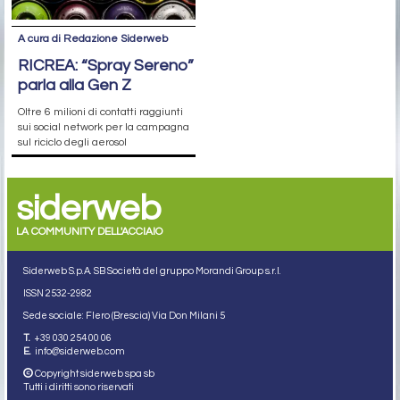
A cura di Redazione Siderweb
RICREA: “Spray Sereno”
parla alla Gen Z
Oltre 6 milioni di contatti raggiunti
sui social network per la campagna
sul riciclo degli aerosol
siderweb
LA COMMUNITY DELL'ACCIAIO
Siderweb S.p.A. SB Società del gruppo Morandi Group s.r.l.
ISSN 2532
-2982
Sede sociale: Flero (Brescia) Via Don Milani 5
T.
+39 030 254 00 06
E.
info@siderweb.com
Copyright siderweb spa sb
Tutti i diritti sono riservati