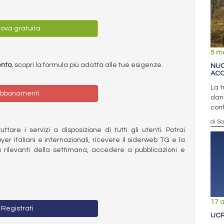
ova gratuita
5 m
ento
, scopri la formula più adatta alle tue esigenze.
NUO
ACC
La t
bbonamenti
dann
con
di S
ttare i servizi a disposizione di tutti gli utenti. Potrai
ayer italiani e internazionali, ricevere il siderweb TG e la
 rilevanti della settimana, accedere a pubblicazioni e
17 a
Registrati
UCR