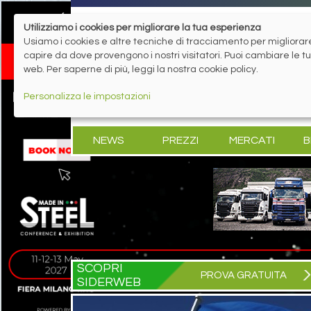
Utilizziamo i cookies per migliorare la tua esperienza
Usiamo i cookies e altre tecniche di tracciamento per migliorare 
capire da dove provengono i nostri visitatori. Puoi cambiare le 
web. Per saperne di più, leggi la nostra cookie policy.
Personalizza le impostazioni
NEWS
PREZZI
MERCATI
B
SCOPRI
PROVA GRATUITA
SIDERWEB