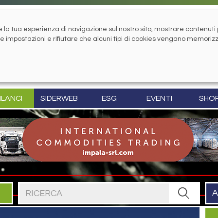
la tua esperienza di navigazione sul nostro sito, mostrare contenuti pe
tue impostazioni e rifiutare che alcuni tipi di cookies vengano memoriz
ILANCI
SIDERWEB
ESG
EVENTI
SHO
Cerca nel sito
A