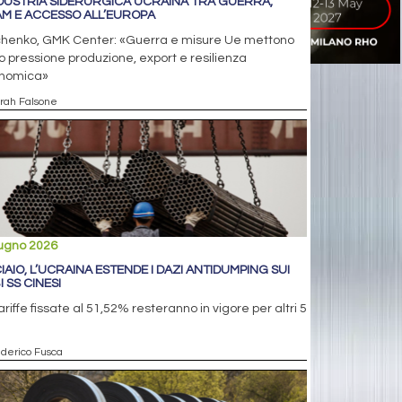
NDUSTRIA SIDERURGICA UCRAINA TRA GUERRA,
M E ACCESSO ALL’EUROPA
chenko, GMK Center: «Guerra e misure Ue mettono
o pressione produzione, export e resilienza
nomica»
arah Falsone
iugno 2026
IAIO, L’UCRAINA ESTENDE I DAZI ANTIDUMPING SUI
 SS CINESI
ariffe fissate al 51,52% resteranno in vigore per altri 5
i
ederico Fusca