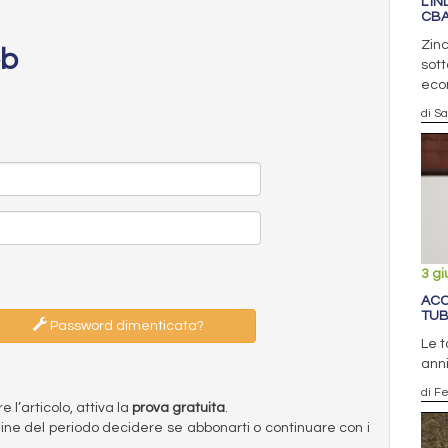
L’I
CBA
Zin
eb
sott
eco
di S
3 g
ACC
TUBI
Password dimenticata?
Le t
ann
di F
l’articolo, attiva la
prova gratuita
.
ermine del periodo decidere se abbonarti o continuare con i