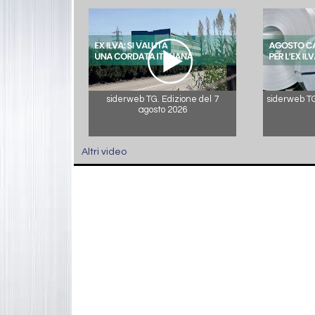
siderweb TG. Edizione del 7
siderweb TG.
agosto 2026
Altri video