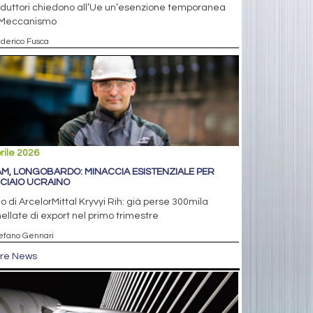
oduttori chiedono all’Ue un’esenzione temporanea
 Meccanismo
ederico Fusca
rile 2026
M, LONGOBARDO: MINACCIA ESISTENZIALE PER
CCIAIO UCRAINO
eo di ArcelorMittal Kryvyi Rih: già perse 300mila
ellate di export nel primo trimestre
tefano Gennari
tre News