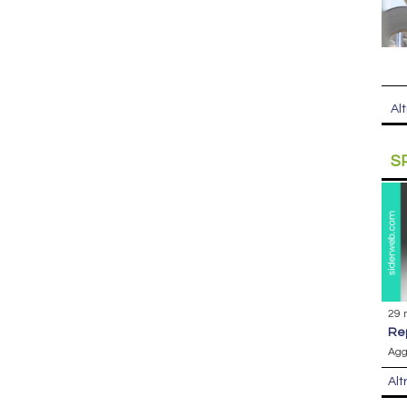
Alt
S
29 
r
Agg
Alt