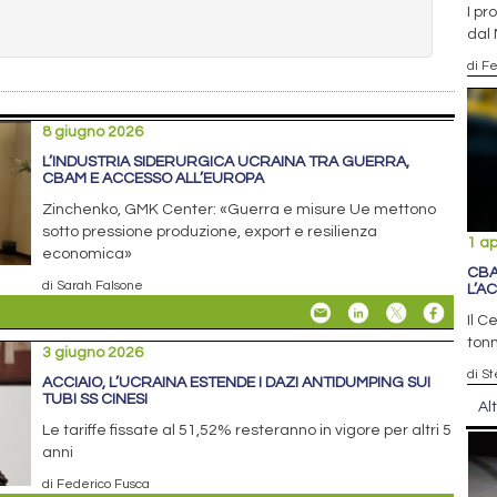
I pr
dal
di F
8 giugno 2026
L’INDUSTRIA SIDERURGICA UCRAINA TRA GUERRA,
CBAM E ACCESSO ALL’EUROPA
Zinchenko, GMK Center: «Guerra e misure Ue mettono
sotto pressione produzione, export e resilienza
1 ap
economica»
CBA
di Sarah Falsone
L’A
Il C
tonn
3 giugno 2026
di S
ACCIAIO, L’UCRAINA ESTENDE I DAZI ANTIDUMPING SUI
TUBI SS CINESI
Al
Le tariffe fissate al 51,52% resteranno in vigore per altri 5
anni
di Federico Fusca