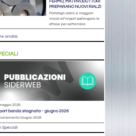
FERMO, MA I PRODUTTORI
PREPARANO NUOVI RIALZI
Portafogli ordini e maggiori
vincoli all’import sostengono le
attese per settembre
re analisi
PECIALI
maggio 2026
eport banda stagnata - giugno 2026
iornamento Giugno 2026
ri Speciali