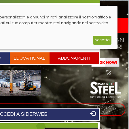
rsonalizzati e annunci mirati, analizzare il nostro traffico e
zati sul tuo computer mentre stai navigando nel nostro sito
Accetta
P
EDUCATIONAL
ABBONAMENTI
CCEDI A SIDERWEB