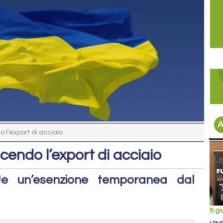
A
 l’export di acciaio
cendo l’export di acciaio
’Ue un’esenzione temporanea dal
8 g