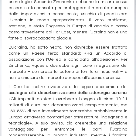
primo luglio. Secondo Zinchenko, sebbene la misura possa
essere stata pensata per proteggere il mercato europeo
dalle importazioni a basso costo, «rischia di penalizzare
l’Ucraina in modo sproporzionato». Il vero problema,
sostiene, è stato l’ingresso in Europa di acciaio a basso
costo proveniente dal Far East, mentre l’Ucraina non è una
fonte di sovraccapacità globale.
L’Ucraina, ha sottolineato, non dovrebbe essere trattata
come un Paese terzo standard: «Ha un Accordo di
associazione con l’Ue ed è candidata all’adesione». Per
Zinchenko, «questo dovrebbe significare integrazione del
mercato – comprese le catene di fornitura industriali – e
non la chiusura del mercato europeo all’acciaio ucraino».
Il Ceo ha inoltre evidenziato la logica economica del
sostegno alla decarbonizzazione della siderurgia ucraina
:
«Gli impianti esistenti avrebbero bisogno di circa 10-11
miliardi di euro per decarbonizzarsi completamente, ma
l’80-85% di tale investimento tornerebbe probabilmente in
Europa attraverso contratti per attrezzature, ingegneria e
tecnologie». A suo avviso, ciò creerebbe una relazione
vantaggiosa per entrambe le parti: l’Ucraina
modernizzerebbe la propria industria, mentre i fornitori