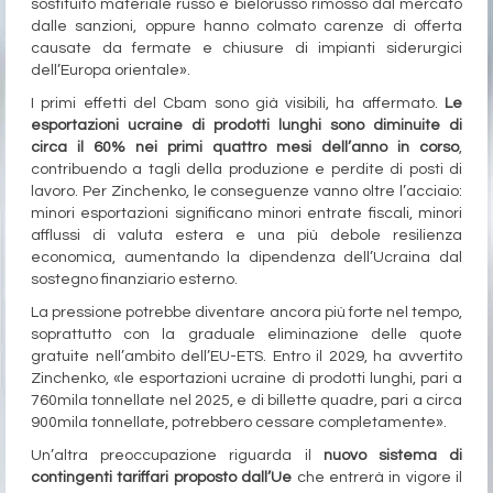
sostituito materiale russo e bielorusso rimosso dal mercato
dalle sanzioni, oppure hanno colmato carenze di offerta
causate da fermate e chiusure di impianti siderurgici
dell’Europa orientale».
I primi effetti del Cbam sono già visibili, ha affermato.
Le
esportazioni ucraine di prodotti lunghi sono diminuite di
circa il 60% nei primi quattro mesi dell’anno in corso
,
contribuendo a tagli della produzione e perdite di posti di
lavoro. Per Zinchenko, le conseguenze vanno oltre l’acciaio:
minori esportazioni significano minori entrate fiscali, minori
afflussi di valuta estera e una più debole resilienza
economica, aumentando la dipendenza dell’Ucraina dal
sostegno finanziario esterno.
La pressione potrebbe diventare ancora più forte nel tempo,
soprattutto con la graduale eliminazione delle quote
gratuite nell’ambito dell’EU-ETS. Entro il 2029, ha avvertito
Zinchenko, «le esportazioni ucraine di prodotti lunghi, pari a
760mila tonnellate nel 2025, e di billette quadre, pari a circa
900mila tonnellate, potrebbero cessare completamente».
Un’altra preoccupazione riguarda il
nuovo sistema di
contingenti tariffari proposto dall’Ue
che entrerà in vigore il