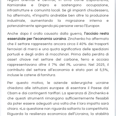
regioni orientali e centrali, in città come Zaporizhzhia,
Kamianske e Dnipro e sostengono occupazione,
infrastrutture e comunità locali. Se gli impianti chiudessero,
ha affermato, «l’impatto andrebbe ben oltre la produzione
industriale, aumentando la migrazione interna e
potenzialmente spingendo più persone verso l’Europa».
Anche dopo il crollo causato dalla guerra,
l’acciaio resta
essenziale per l’economia ucraina
. Zinchenko ha affermato
che il settore rappresenta ancora circa il 40% dei trasporti
ferroviari di merci e una quota significativa delle spedizioni
portuali e degli ordini di macchinari. Prima della perdita di
asset chiave nel settore del carbone, ferro e acciaio
rappresentavano oltre il 7% del PIL ucraino. Nel 2025, il
contributo del settore all’economia è stato pari al 5,5%,
incluse le catene di fornitura.
Per questo motivo, le aziende siderurgiche ucraine
chiedono alle istituzioni europee di esentare il Paese dal
Cbam e dai contingenti tariffari. La speranza di Zinchenko è
che questi strumenti rimangano sufficientemente flessibili
da poter essere adeguati una volta che il loro impatto sarà
chiaro. «La questione non riguarda soltanto la competitività.
Riguarda la resilienza economica dell’Ucraina, la stabilità