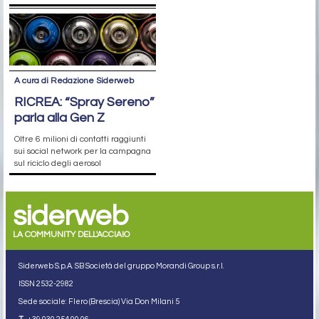
A cura di Redazione Siderweb
RICREA: “Spray Sereno”
parla alla Gen Z
Oltre 6 milioni di contatti raggiunti
sui social network per la campagna
sul riciclo degli aerosol
siderweb
LA COMMUNITY DELL'ACCIAIO
Siderweb S.p.A. SB Società del gruppo Morandi Group s.r.l.
ISSN 2532
-2982
Sede sociale: Flero (Brescia) Via Don Milani 5