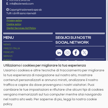
T.
+39 030 254 00 06
E.
info@siderweb.com
Copyright siderweb spa sb
Tutti i diritti sono riservati
Privacy policy
Cookie policy
Digital Services Act Policy
MENU
SEGUICI SUI NOSTRI
SOCIAL NETWORK
NEWS
PREZZI ITALIA
MERCATI
SERVIZI
EVENTI
ABBONAMENTI
Utilizziamo i cookies per migliorare la tua esperienza
MADE IN STEEL
Usiamo i cookies e altre tecniche di tracciamento per migliorare
NEWSLETTER
la tua esperienza di navigazione sul nostro sito, mostrare
Capitale Sociale: 190.000€ interamente versato
contenuti personalizzati e annunci mirati, analizzare il nostro
Registro delle Imprese di Brescia
traffico e capire da dove provengono i nostri visitatori. Puoi
Codice Fiscale e Partita I.V.A.:
IT03562320170
R.E.A. n. 419331
cambiare le tue impostazioni e rifiutare che alcuni tipi di cookies
vengano memorizzati sul tuo computer mentre stai navigando
www.siderweb.com: Autorizzazione del Tribunale di Brescia n. 11/2004 del 17
nel nostro sito web. Per saperne di più, leggi la nostra cookie
marzo 2004, Iscrizione al R.O.C. n. 26116.
Direttrice Responsabile:
policy.
Elisa Bonomelli