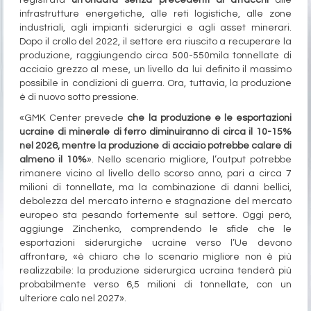
registrata
un’ondata senza precedenti di attacchi
alle
infrastrutture energetiche, alle reti logistiche, alle zone
industriali, agli impianti siderurgici e agli asset minerari.
Dopo il crollo del 2022, il settore era riuscito a recuperare la
produzione, raggiungendo circa 500-550mila tonnellate di
acciaio grezzo al mese, un livello da lui definito il massimo
possibile in condizioni di guerra. Ora, tuttavia, la produzione
è di nuovo sotto pressione.
«GMK Center prevede
che la produzione e le esportazioni
ucraine di minerale di ferro diminuiranno di circa il 10-15%
nel 2026, mentre la produzione di acciaio potrebbe calare di
almeno il 10%
». Nello scenario migliore, l’output potrebbe
rimanere vicino al livello dello scorso anno, pari a circa 7
milioni di tonnellate, ma la combinazione di danni bellici,
debolezza del mercato interno e stagnazione del mercato
europeo sta pesando fortemente sul settore. Oggi però,
aggiunge Zinchenko, comprendendo le sfide che le
esportazioni siderurgiche ucraine verso l’Ue devono
affrontare, «è chiaro che lo scenario migliore non è più
realizzabile: la produzione siderurgica ucraina tenderà più
probabilmente verso 6,5 milioni di tonnellate, con un
ulteriore calo nel 2027».