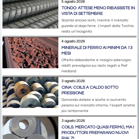
5 agosto 2026
TONDO: ATTESE MENO RIBASSISTE IN
VISTA DI SETTEMBRE
Scambi ancora lenti, mentre il mercato
guarda al dopo ferie. L’import dalla Turchia
resta un’incognita
4 agosto 2026
MINERALE DI FERRO AI MINIMI DA 13
MESI
Offerta abbondante e margini siderurgici
ridotti prevalgono sui rischi legati a Port
Hedland
3 agosto 2026
CINA: COILS A CALDO SOTTO
PRESSIONE
Domanda debole e scorte in aumento
pesano sul mercato interno; l’export arretra
più lentamente
3 agosto 2026
COILS: MERCATO QUASI FERMO, MA I
PRODUTTORI PREPARANO NUOVI
RIALZI