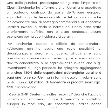
Una delle principali preoccupazioni riguarda l’impatto del
Cbam
. Zinchenko ha affermato che l’Ucraina si aspettava
un sostegno continuo da parte dell’Unione europea,
soprattutto dopo le decisioni politiche dello scorso anno che
indicavano tre anni di sostegno commerciale all’economia
ucraina. Invece, quando le norme del Cbam sono state
ulteriormente definite, non è stata concessa alcuna
esenzione per i prodotti siderurgici ucraini.
Per Zinchenko, questo è difficile da comprendere.
«L’Ucraina non ha avuto una reale possibilità di
decarbonizzarsi durante la guerra: attualmente sono
operativi solo cinque impianti siderurgici e le aziende hanno
dovuto concentrarsi sulla sopravvivenza invece che sugli
investimenti di lungo periodo», ha spiegato, aggiungendo
che
circa l’80% delle esportazioni siderurgiche ucraine è
oggi diretto verso l’Ue
, ma in termini assoluti i volumi sono
limitati: circa
2,6 milioni di tonnellate di prodotti siderurgici
finiti
lo scorso anno.
Il Ceo di GMK Center ha inoltre respinto l’idea che l’acciaio
ucraino stia sottraendo quote di mercato ai produttori
europei. In molti casi, «le esportazioni ucraine hanno