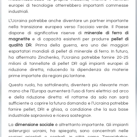
europei di tecnologie otterrebbero importanti commesse
industriali.
L’Ucraina potrebbe anche diventare un partner importante
nella transizione europea verso l’acciaio verde. Il Paese
dispone di significative riserve di
minerale di ferro di
magnetite
e di capacità esistenti per produrre
pellet di
qualità DR
. Prima della guerra, era uno dei maggiori
esportatori mondiali di pellet di minerale di ferro. In futuro,
ha affermato Zinchenko, l’Ucraina potrebbe fornire 20-25
milioni di tonnellate di pellet DR agli impianti europei di
riduzione diretta, riducendo la dipendenza da materie
prime importate da regioni più lontane.
Questo ruolo, ha sottolineato, diventerà più rilevante man
mano che l’Europa aumenterà l’uso di forni elettrici ad arco
e della riduzione diretta: «Il rottame da solo non sarà
sufficiente a coprire la futura domanda e l’Ucraina potrebbe
fornire pellet, DRI e ghisa, a condizione che la sua base
industriale sopravviva e riceva sostegno».
La
dimensione sociale
è altrettanto importante. Gli impianti
siderurgici ucraini, ha spiegato, sono concentrati nelle