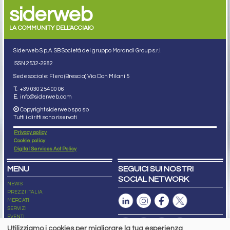
siderweb
LA COMMUNITY DELL'ACCIAIO
Siderweb S.p.A. SB Società del gruppo Morandi Group s.r.l.
ISSN 2532
-2982
Sede sociale: Flero (Brescia) Via Don Milani 5
T.
+39 030 254 00 06
E.
info@siderweb.com
Copyright siderweb spa sb
Tutti i diritti sono riservati
Privacy policy
Cookie policy
Digital Services Act Policy
MENU
SEGUICI SUI NOSTRI
SOCIAL NETWORK
NEWS
PREZZI ITALIA
MERCATI
SERVIZI
EVENTI
ABBONAMENTI
Utilizziamo i cookies per migliorare la tua esperienza