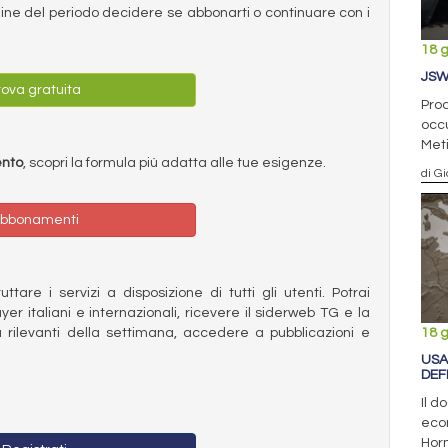
ermine del periodo decidere se abbonarti o continuare con i
18 
JSW
ova gratuita
Proc
occu
Meti
ento
, scopri la formula più adatta alle tue esigenze.
di Gi
bbonamenti
ttare i servizi a disposizione di tutti gli utenti. Potrai
ayer italiani e internazionali, ricevere il siderweb TG e la
 rilevanti della settimana, accedere a pubblicazioni e
18 
USA
DEF
Il d
econ
Hor