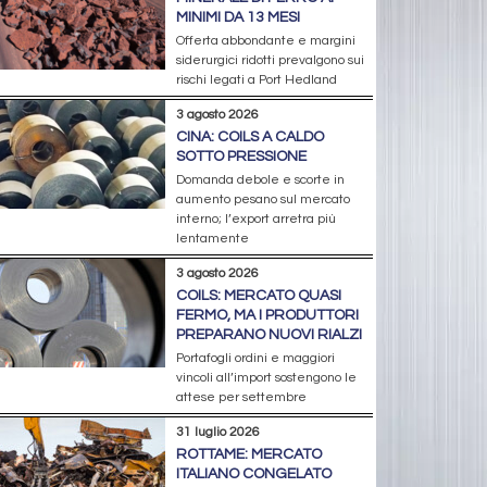
MINIMI DA 13 MESI
Offerta abbondante e margini
siderurgici ridotti prevalgono sui
rischi legati a Port Hedland
3 agosto 2026
CINA: COILS A CALDO
SOTTO PRESSIONE
Domanda debole e scorte in
aumento pesano sul mercato
interno; l’export arretra più
lentamente
3 agosto 2026
COILS: MERCATO QUASI
FERMO, MA I PRODUTTORI
PREPARANO NUOVI RIALZI
Portafogli ordini e maggiori
vincoli all’import sostengono le
attese per settembre
31 luglio 2026
ROTTAME: MERCATO
ITALIANO CONGELATO