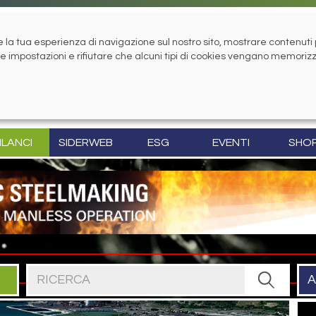
la tua esperienza di navigazione sul nostro sito, mostrare contenuti pe
tue impostazioni e rifiutare che alcuni tipi di cookies vengano memoriz
ILANCI
SIDERWEB
ESG
EVENTI
SHO
Cerca nel sito
A