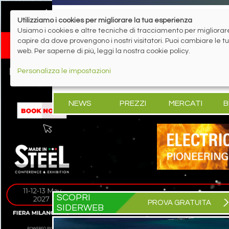
Utilizziamo i cookies per migliorare la tua esperienza
Usiamo i cookies e altre tecniche di tracciamento per migliorare 
capire da dove provengono i nostri visitatori. Puoi cambiare le 
web. Per saperne di più, leggi la nostra cookie policy.
Personalizza le impostazioni
NEWS
PREZZI
MERCATI
B
SCOPRI
PROVA GRATUITA
SIDERWEB