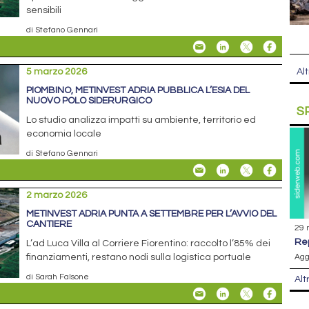
sensibili
di Stefano Gennari
5 marzo 2026
Alt
PIOMBINO, METINVEST ADRIA PUBBLICA L’ESIA DEL
NUOVO POLO SIDERURGICO
S
Lo studio analizza impatti su ambiente, territorio ed
economia locale
di Stefano Gennari
2 marzo 2026
METINVEST ADRIA PUNTA A SETTEMBRE PER L’AVVIO DEL
CANTIERE
29 
r
L’ad Luca Villa al Corriere Fiorentino: raccolto l’85% dei
Agg
finanziamenti, restano nodi sulla logistica portuale
di Sarah Falsone
Alt