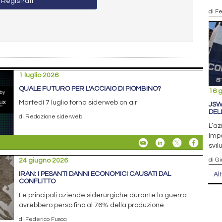
Registrati
di F
1 luglio 2026
QUALE FUTURO PER L'ACCIAIO DI PIOMBINO?
16 
Martedì 7 luglio torna siderweb on air
JSW
DEL
di Redazione siderweb
L’az
Impe
svil
di Gi
24 giugno 2026
IRAN: I PESANTI DANNI ECONOMICI CAUSATI DAL
Al
CONFLITTO
Le principali aziende siderurgiche durante la guerra
avrebbero perso fino al 76% della produzione
di Federico Fusca