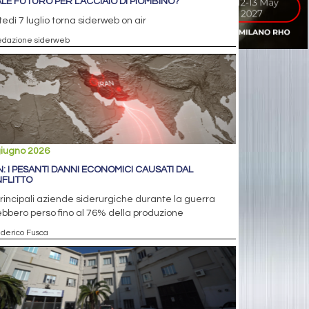
LE FUTURO PER L'ACCIAIO DI PIOMBINO?
edì 7 luglio torna siderweb on air
edazione siderweb
giugno 2026
N: I PESANTI DANNI ECONOMICI CAUSATI DAL
FLITTO
rincipali aziende siderurgiche durante la guerra
bbero perso fino al 76% della produzione
ederico Fusca