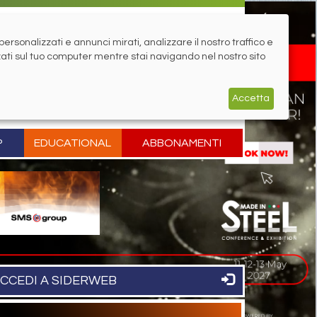
rsonalizzati e annunci mirati, analizzare il nostro traffico e
zati sul tuo computer mentre stai navigando nel nostro sito
Accetta
P
EDUCATIONAL
ABBONAMENTI
CCEDI A SIDERWEB