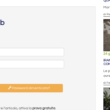
QUA
Mart
di R
eb
24 
IRA
CON
Le p
avre
di F
Password dimenticata?
l’articolo, attiva la
prova gratuita
.