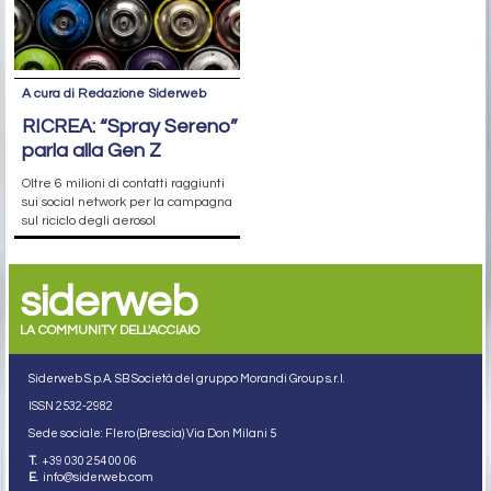
A cura di Redazione Siderweb
RICREA: “Spray Sereno”
parla alla Gen Z
Oltre 6 milioni di contatti raggiunti
sui social network per la campagna
sul riciclo degli aerosol
siderweb
LA COMMUNITY DELL'ACCIAIO
Siderweb S.p.A. SB Società del gruppo Morandi Group s.r.l.
ISSN 2532
-2982
Sede sociale: Flero (Brescia) Via Don Milani 5
T.
+39 030 254 00 06
E.
info@siderweb.com