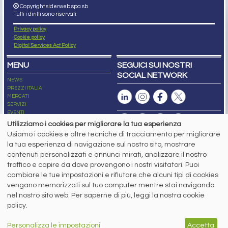
Copyright siderweb spa sb
Tutti i diritti sono riservati
Privacy policy
Cookie policy
Digital Services Act Policy
MENU
SEGUICI SUI NOSTRI
SOCIAL NETWORK
NEWS
PREZZI ITALIA
MERCATI
SERVIZI
EVENTI
ABBONAMENTI
Utilizziamo i cookies per migliorare la tua esperienza
MADE IN STEEL
Usiamo i cookies e altre tecniche di tracciamento per migliorare
NEWSLETTER
la tua esperienza di navigazione sul nostro sito, mostrare
Capitale Sociale: 190.000€ interamente versato
contenuti personalizzati e annunci mirati, analizzare il nostro
Registro delle Imprese di Brescia
traffico e capire da dove provengono i nostri visitatori. Puoi
Codice Fiscale e Partita I.V.A.:
IT03562320170
R.E.A. n. 419331
cambiare le tue impostazioni e rifiutare che alcuni tipi di cookies
vengano memorizzati sul tuo computer mentre stai navigando
www.siderweb.com: Autorizzazione del Tribunale di Brescia n. 11/2004 del 17
nel nostro sito web. Per saperne di più, leggi la nostra cookie
marzo 2004, Iscrizione al R.O.C. n. 26116.
Direttrice Responsabile:
policy.
Elisa Bonomelli
Vicedirettore Responsabile:
Personalizza le impostazioni
Accetta
Stefano Gennari