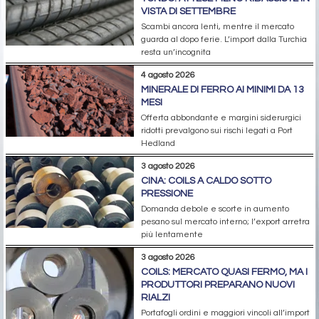
VISTA DI SETTEMBRE
Scambi ancora lenti, mentre il mercato
guarda al dopo ferie. L’import dalla Turchia
resta un’incognita
4 agosto 2026
MINERALE DI FERRO AI MINIMI DA 13
MESI
Offerta abbondante e margini siderurgici
ridotti prevalgono sui rischi legati a Port
Hedland
3 agosto 2026
CINA: COILS A CALDO SOTTO
PRESSIONE
Domanda debole e scorte in aumento
pesano sul mercato interno; l’export arretra
più lentamente
3 agosto 2026
COILS: MERCATO QUASI FERMO, MA I
PRODUTTORI PREPARANO NUOVI
RIALZI
Portafogli ordini e maggiori vincoli all’import