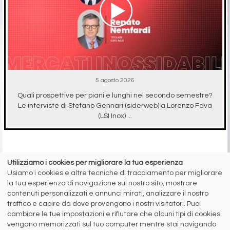
5 agosto 2026
Quali prospettive per piani e lunghi nel secondo semestre?
Le interviste di Stefano Gennari (siderweb) a Lorenzo Fava
(LSI Inox) ...
RICICLO IMBALLAGGI
Utilizziamo i cookies per migliorare la tua esperienza
Usiamo i cookies e altre tecniche di tracciamento per migliorare
la tua esperienza di navigazione sul nostro sito, mostrare
contenuti personalizzati e annunci mirati, analizzare il nostro
traffico e capire da dove provengono i nostri visitatori. Puoi
cambiare le tue impostazioni e rifiutare che alcuni tipi di cookies
vengano memorizzati sul tuo computer mentre stai navigando
A cura di Redazione Siderweb