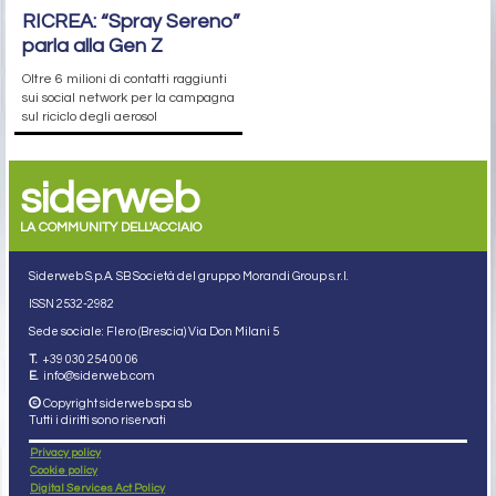
RICREA: “Spray Sereno”
parla alla Gen Z
Oltre 6 milioni di contatti raggiunti
sui social network per la campagna
sul riciclo degli aerosol
siderweb
LA COMMUNITY DELL'ACCIAIO
Siderweb S.p.A. SB Società del gruppo Morandi Group s.r.l.
ISSN 2532
-2982
Sede sociale: Flero (Brescia) Via Don Milani 5
T.
+39 030 254 00 06
E.
info@siderweb.com
Copyright siderweb spa sb
Tutti i diritti sono riservati
Privacy policy
Cookie policy
Digital Services Act Policy