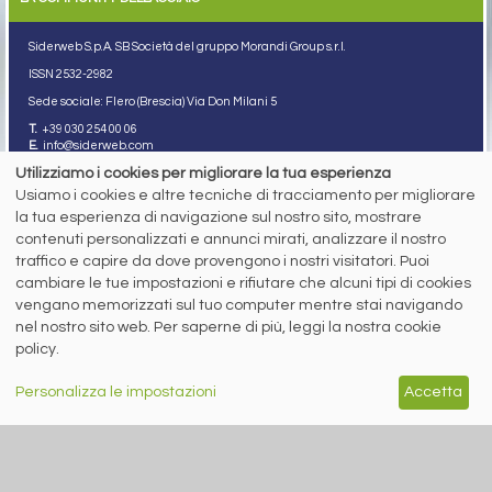
Siderweb S.p.A. SB Società del gruppo Morandi Group s.r.l.
ISSN 2532
-2982
Sede sociale: Flero (Brescia) Via Don Milani 5
T.
+39 030 254 00 06
E.
info@siderweb.com
Utilizziamo i cookies per migliorare la tua esperienza
Copyright siderweb spa sb
Tutti i diritti sono riservati
Usiamo i cookies e altre tecniche di tracciamento per migliorare
la tua esperienza di navigazione sul nostro sito, mostrare
Privacy policy
contenuti personalizzati e annunci mirati, analizzare il nostro
Cookie policy
Digital Services Act Policy
traffico e capire da dove provengono i nostri visitatori. Puoi
cambiare le tue impostazioni e rifiutare che alcuni tipi di cookies
MENU
SEGUICI SUI NOSTRI
vengano memorizzati sul tuo computer mentre stai navigando
SOCIAL NETWORK
nel nostro sito web. Per saperne di più, leggi la nostra cookie
NEWS
policy.
PREZZI ITALIA
MERCATI
SERVIZI
Personalizza le impostazioni
Accetta
EVENTI
ABBONAMENTI
MADE IN STEEL
NEWSLETTER
Capitale Sociale: 190.000€ interamente versato