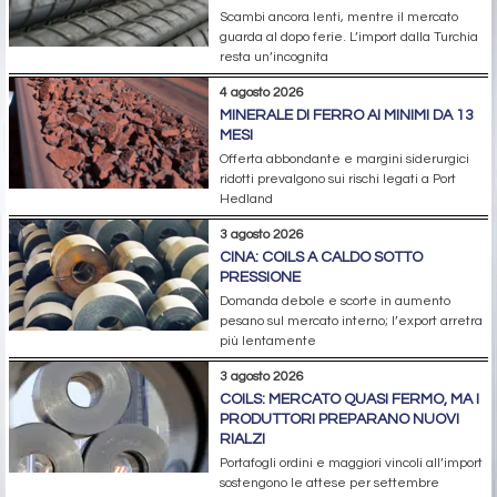
Scambi ancora lenti, mentre il mercato
guarda al dopo ferie. L’import dalla Turchia
resta un’incognita
4 agosto 2026
MINERALE DI FERRO AI MINIMI DA 13
MESI
Offerta abbondante e margini siderurgici
ridotti prevalgono sui rischi legati a Port
Hedland
3 agosto 2026
CINA: COILS A CALDO SOTTO
PRESSIONE
Domanda debole e scorte in aumento
pesano sul mercato interno; l’export arretra
più lentamente
3 agosto 2026
COILS: MERCATO QUASI FERMO, MA I
PRODUTTORI PREPARANO NUOVI
RIALZI
Portafogli ordini e maggiori vincoli all’import
sostengono le attese per settembre