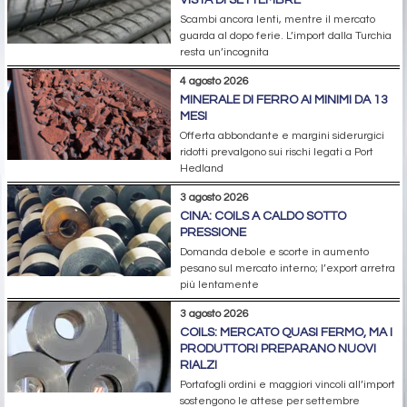
Scambi ancora lenti, mentre il mercato
guarda al dopo ferie. L’import dalla Turchia
resta un’incognita
4 agosto 2026
MINERALE DI FERRO AI MINIMI DA 13
MESI
Offerta abbondante e margini siderurgici
ridotti prevalgono sui rischi legati a Port
Hedland
3 agosto 2026
CINA: COILS A CALDO SOTTO
PRESSIONE
Domanda debole e scorte in aumento
pesano sul mercato interno; l’export arretra
più lentamente
3 agosto 2026
COILS: MERCATO QUASI FERMO, MA I
PRODUTTORI PREPARANO NUOVI
RIALZI
Portafogli ordini e maggiori vincoli all’import
sostengono le attese per settembre