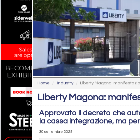
Home
Industry
Liberty Magona: manifestazio
Liberty Magona: manifes
Approvato il decreto che auto
la cassa integrazione, ma per
30 settembre 2025