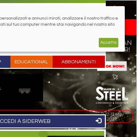
rsonalizzati e annunci mirati, analizzare il nostro traffico e
zati sul tuo computer mentre stai navigando nel nostro sito
Accetta
P
EDUCATIONAL
ABBONAMENTI
CCEDI A SIDERWEB