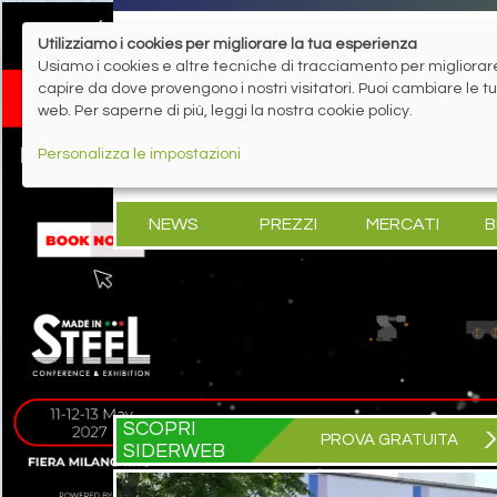
Utilizziamo i cookies per migliorare la tua esperienza
Usiamo i cookies e altre tecniche di tracciamento per migliorare 
capire da dove provengono i nostri visitatori. Puoi cambiare le 
web. Per saperne di più, leggi la nostra cookie policy.
Personalizza le impostazioni
NEWS
PREZZI
MERCATI
B
SCOPRI
PROVA GRATUITA
SIDERWEB