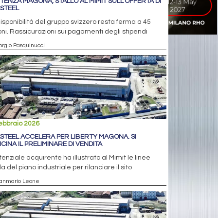
TENZA MAGONA, STALLO AL MIMIT SULL’OFFERTA DI
STEEL
isponibilità del gruppo svizzero resta ferma a 45
oni. Rassicurazioni sui pagamenti degli stipendi
orgio Pasquinucci
ebbraio 2026
STEEL ACCELERA PER LIBERTY MAGONA. SI
ICINA IL PRELIMINARE DI VENDITA
otenziale acquirente ha illustrato al Mimit le linee
a del piano industriale per rilanciare il sito
ianmario Leone