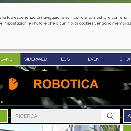
la tua esperienza di navigazione sul nostro sito, mostrare contenuti pe
tue impostazioni e rifiutare che alcuni tipi di cookies vengano memoriz
ILANCI
SIDERWEB
ESG
EVENTI
SHO
Cerca nel sito
A