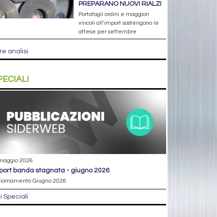
PREPARANO NUOVI RIALZI
Portafogli ordini e maggiori
vincoli all’import sostengono le
attese per settembre
re analisi
PECIALI
maggio 2026
eport banda stagnata - giugno 2026
iornamento Giugno 2026
ri Speciali