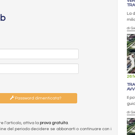
VER
TRA
La d
eb
mili
di Gi
26 f
TRA
AVV
Il p
Password dimenticata?
guid
di G
l’articolo, attiva la
prova gratuita
.
ermine del periodo decidere se abbonarti o continuare con i