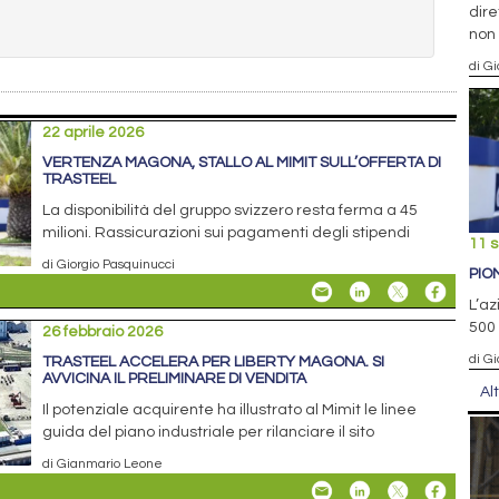
dire
non
di Gi
22 aprile 2026
VERTENZA MAGONA, STALLO AL MIMIT SULL’OFFERTA DI
TRASTEEL
La disponibilità del gruppo svizzero resta ferma a 45
milioni. Rassicurazioni sui pagamenti degli stipendi
11 
di Giorgio Pasquinucci
PIO
L’az
500 
26 febbraio 2026
di Gi
TRASTEEL ACCELERA PER LIBERTY MAGONA. SI
AVVICINA IL PRELIMINARE DI VENDITA
Al
Il potenziale acquirente ha illustrato al Mimit le linee
guida del piano industriale per rilanciare il sito
di Gianmario Leone