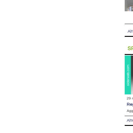
Alt
S
29 
r
Agg
Alt