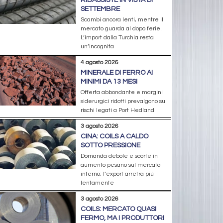
SETTEMBRE
Scambi ancora lenti, mentre il
mercato guarda al dopo ferie.
L’import dalla Turchia resta
un’incognita
4 agosto 2026
MINERALE DI FERRO AI
MINIMI DA 13 MESI
Offerta abbondante e margini
siderurgici ridotti prevalgono sui
rischi legati a Port Hedland
3 agosto 2026
CINA: COILS A CALDO
SOTTO PRESSIONE
Domanda debole e scorte in
aumento pesano sul mercato
interno; l’export arretra più
lentamente
3 agosto 2026
COILS: MERCATO QUASI
FERMO, MA I PRODUTTORI