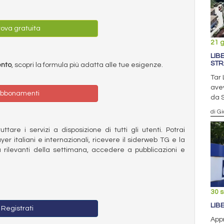
ova gratuita
21 
LIB
STR
ento
, scopri la formula più adatta alle tue esigenze.
Tar 
avev
bbonamenti
da 
di Gi
ttare i servizi a disposizione di tutti gli utenti. Potrai
ayer italiani e internazionali, ricevere il siderweb TG e la
 rilevanti della settimana, accedere a pubblicazioni e
30 
LIB
Registrati
Appr