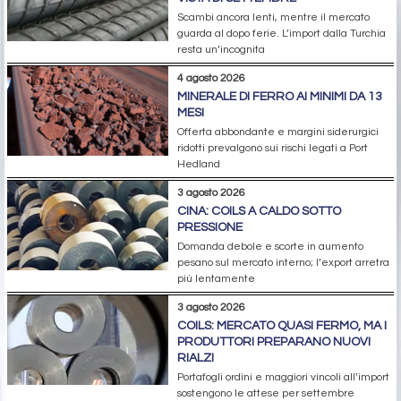
Scambi ancora lenti, mentre il mercato
guarda al dopo ferie. L’import dalla Turchia
resta un’incognita
4 agosto 2026
MINERALE DI FERRO AI MINIMI DA 13
MESI
Offerta abbondante e margini siderurgici
ridotti prevalgono sui rischi legati a Port
Hedland
3 agosto 2026
CINA: COILS A CALDO SOTTO
PRESSIONE
Domanda debole e scorte in aumento
pesano sul mercato interno; l’export arretra
più lentamente
3 agosto 2026
COILS: MERCATO QUASI FERMO, MA I
PRODUTTORI PREPARANO NUOVI
RIALZI
Portafogli ordini e maggiori vincoli all’import
sostengono le attese per settembre