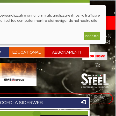
rsonalizzati e annunci mirati, analizzare il nostro traffico e
zati sul tuo computer mentre stai navigando nel nostro sito
Accetta
P
EDUCATIONAL
ABBONAMENTI
CCEDI A SIDERWEB