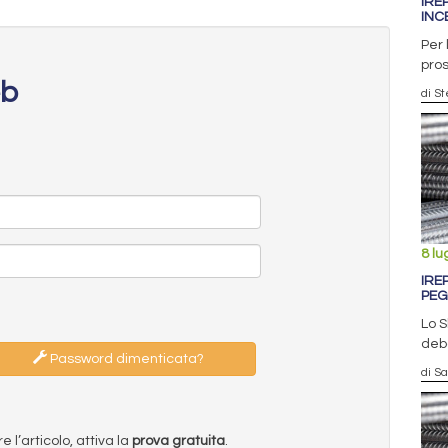
IRE
INC
Per 
pros
eb
di S
8 lu
IRE
PEG
Lo 
debo
Password dimenticata?
di S
l’articolo, attiva la
prova gratuita
.