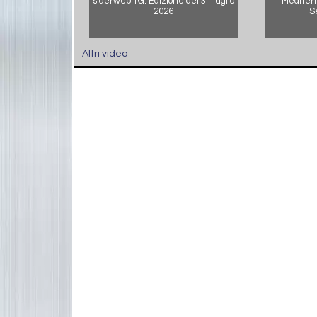
siderweb TG. Edizione del 31 luglio
Mediterr
2026
S
Altri video