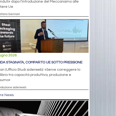
nduti» dopo l’introduzione del Meccanismo alle
tiere Ue
tefano Gennari
iugno 2026
DA STAGNATA, COMPARTO UE SOTTO PRESSIONE
ari (Ufficio Studi siderweb): «Serve correggere lo
librio tra capacità produttiva, produzione e
sumo»
edazione siderweb
tre News