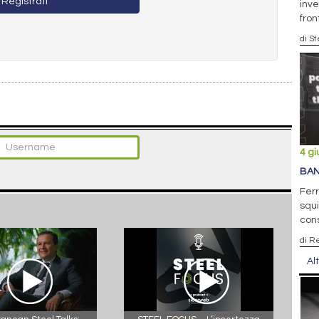
Registrati
inve
fron
di S
4 g
BAN
Ferr
squi
con
di R
Al