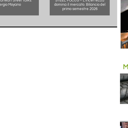
anean Steel Talks:
STEEL FOCUS – L’incertezza
ergio Moyano
domina il mercato. Bilancio del
primo semestre 2026
M