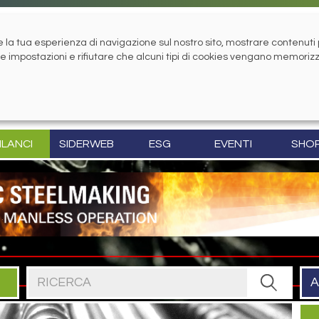
la tua esperienza di navigazione sul nostro sito, mostrare contenuti pe
tue impostazioni e rifiutare che alcuni tipi di cookies vengano memoriz
ILANCI
SIDERWEB
ESG
EVENTI
SHO
Cerca nel sito
A