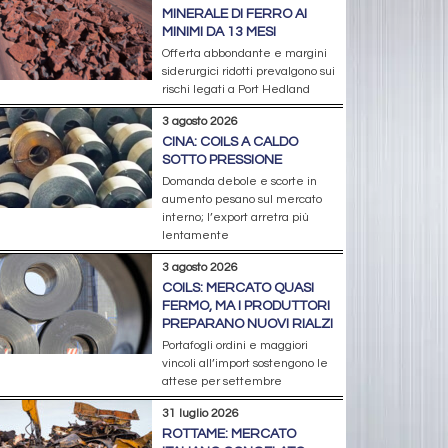
MINERALE DI FERRO AI
MINIMI DA 13 MESI
Offerta abbondante e margini
siderurgici ridotti prevalgono sui
rischi legati a Port Hedland
3 agosto 2026
CINA: COILS A CALDO
SOTTO PRESSIONE
Domanda debole e scorte in
aumento pesano sul mercato
interno; l’export arretra più
lentamente
3 agosto 2026
COILS: MERCATO QUASI
FERMO, MA I PRODUTTORI
PREPARANO NUOVI RIALZI
Portafogli ordini e maggiori
vincoli all’import sostengono le
attese per settembre
31 luglio 2026
ROTTAME: MERCATO