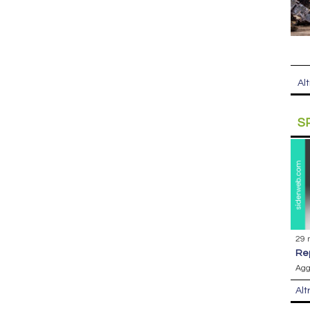
Alt
S
29 
r
Agg
Alt