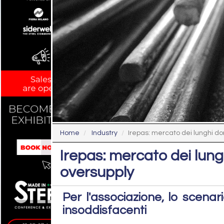
Home
Industry
Irepas: mercato dei lunghi do
Irepas: mercato dei lun
oversupply
Per l'associazione, lo scenar
insoddisfacenti