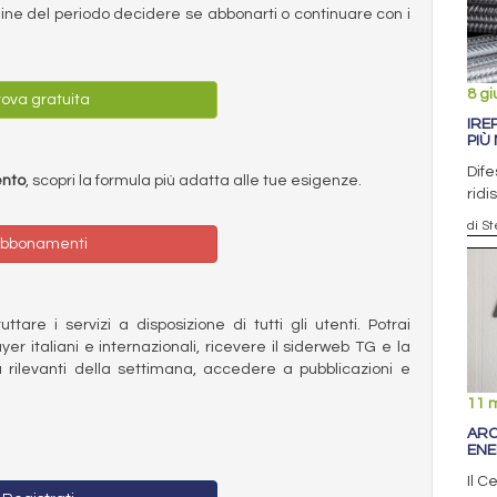
ermine del periodo decidere se abbonarti o continuare con i
8 g
ova gratuita
IRE
PIÙ
Dife
ento
, scopri la formula più adatta alle tue esigenze.
ridi
di S
bbonamenti
ttare i servizi a disposizione di tutti gli utenti. Potrai
ayer italiani e internazionali, ricevere il siderweb TG e la
 rilevanti della settimana, accedere a pubblicazioni e
11 
ARC
ENE
Il C