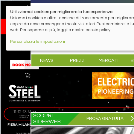
Utilizziamo i cookies per migliorare la tua esperienza
Usiamo i cookies e altre tecniche di tracciamento per migliorare 
capire da dove provengono i nostri visitatori. Puoi cambiare le 
web. Per saperne di più, leggi la nostra cookie policy.
Personalizza le impostazioni
NEWS
PREZZI
MERCATI
B
SCOPRI
PROVA GRATUITA
SIDERWEB