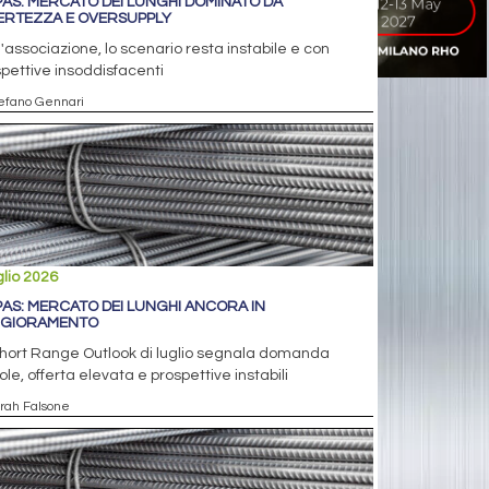
PAS: MERCATO DEI LUNGHI DOMINATO DA
ERTEZZA E OVERSUPPLY
l'associazione, lo scenario resta instabile e con
pettive insoddisfacenti
tefano Gennari
glio 2026
PAS: MERCATO DEI LUNGHI ANCORA IN
GIORAMENTO
Short Range Outlook di luglio segnala domanda
le, offerta elevata e prospettive instabili
arah Falsone