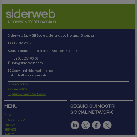
siderweb
LA COMMUNITY DELL'ACCIAIO
Siderweb S.p.A. SB Società del gruppo Morandi Group s.r.l.
ISSN 2532
-2982
Sede sociale: Flero (Brescia) Via Don Milani 5
T.
+39 030 254 00 06
E.
info@siderweb.com
Copyright siderweb spa sb
Tutti i diritti sono riservati
Privacy policy
Cookie policy
Digital Services Act Policy
MENU
SEGUICI SUI NOSTRI
SOCIAL NETWORK
NEWS
PREZZI ITALIA
MERCATI
SERVIZI
EVENTI