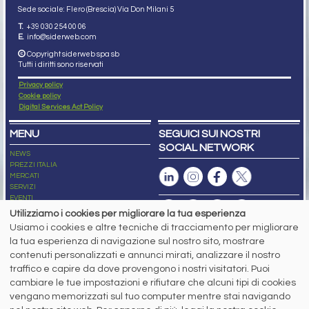
Sede sociale: Flero (Brescia) Via Don Milani 5
T.
+39 030 254 00 06
E.
info@siderweb.com
Copyright siderweb spa sb
Tutti i diritti sono riservati
Privacy policy
Cookie policy
Digital Services Act Policy
MENU
SEGUICI SUI NOSTRI
SOCIAL NETWORK
NEWS
PREZZI ITALIA
MERCATI
SERVIZI
EVENTI
ABBONAMENTI
Utilizziamo i cookies per migliorare la tua esperienza
MADE IN STEEL
Usiamo i cookies e altre tecniche di tracciamento per migliorare
NEWSLETTER
la tua esperienza di navigazione sul nostro sito, mostrare
Capitale Sociale: 190.000€ interamente versato
contenuti personalizzati e annunci mirati, analizzare il nostro
Registro delle Imprese di Brescia
traffico e capire da dove provengono i nostri visitatori. Puoi
Codice Fiscale e Partita I.V.A.:
IT03562320170
R.E.A. n. 419331
cambiare le tue impostazioni e rifiutare che alcuni tipi di cookies
vengano memorizzati sul tuo computer mentre stai navigando
www.siderweb.com: Autorizzazione del Tribunale di Brescia n. 11/2004 del 17