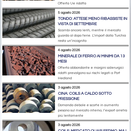
Offerta Ue ridotta
5 agosto 2026
TONDO: ATTESE MENO RIBASSISTE IN
VISTA DI SETTEMBRE
Scambi ancora lenti, mentre il mercato
guarda al dopo ferie. L’import dalla Turchia
resta un’incognita
4 agosto 2026
MINERALE DI FERRO AI MINIMI DA 13
MESI
Offerta abbondante e margini siderurgici
ridotti prevalgono sui rischi legati a Port
Hedland
3 agosto 2026
CINA: COILS A CALDO SOTTO
PRESSIONE
Domanda debole e scorte in aumento
pesano sul mercato interno; l’export arretra
più lentamente
3 agosto 2026
COILS: MERCATO QUASI FERMO, MA I