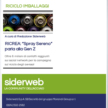
RICICLO IMBALLAGGI
A cura di Redazione Siderweb
RICREA: “Spray Sereno”
parla alla Gen Z
Oltre 6 milioni di contatti raggiunti
sui social network per la campagna
sul riciclo degli aerosol
siderweb
LA COMMUNITY DELL'ACCIAIO
Siderweb S.p.A. SB Società del gruppo Morandi Group s.r.l.
ISSN 2532
-2982