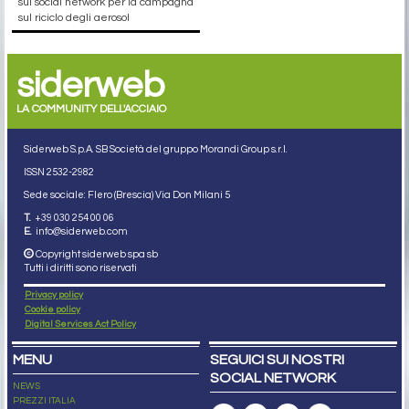
sui social network per la campagna
sul riciclo degli aerosol
siderweb
LA COMMUNITY DELL'ACCIAIO
Siderweb S.p.A. SB Società del gruppo Morandi Group s.r.l.
ISSN 2532
-2982
Sede sociale: Flero (Brescia) Via Don Milani 5
T.
+39 030 254 00 06
E.
info@siderweb.com
Copyright siderweb spa sb
Tutti i diritti sono riservati
Privacy policy
Cookie policy
Digital Services Act Policy
MENU
SEGUICI SUI NOSTRI
SOCIAL NETWORK
NEWS
PREZZI ITALIA